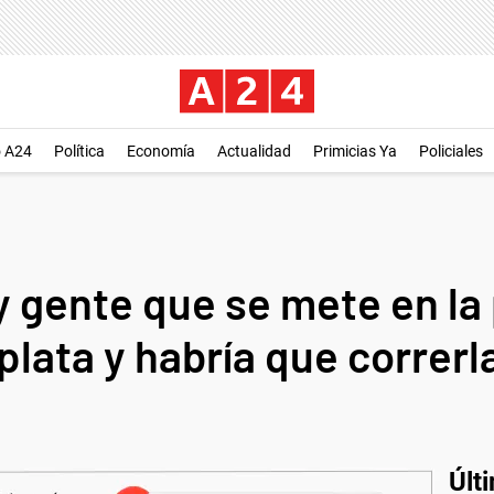
o A24
Política
Economía
Actualidad
Primicias Ya
Policiales
 gente que se mete en la p
lata y habría que correrl
Últ