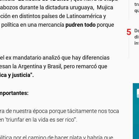
tr
alabozos durante la dictadura uruguaya, Mujica
q
ción en distintos países de Latinoamérica y
 política en una mercancía
pudren todo
porque
Do
di
in
 el ex mandatario analizó que hay diferencias
iesan la Argentina y Brasil, pero remarcó que
ca y justicia".
mportantes:
ra de nuestra época porque tácitamente nos toca
'triunfar en la vida es ser rico'".
lítica por el camino de hacer plata y habría que