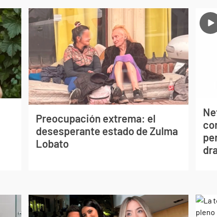
Net
Preocupación extrema: el
co
desesperante estado de Zulma
per
Lobato
dr