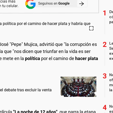
D
c
pa
Le
osé "Pepe" Mujica, advirtió que "la corrupción es
Se
 que "nos dicen que triunfar en la vida es ser
ex
se mete en la
política
por el camino de
hacer plata
ex
Ne
of
m
la
l debate tras excluir la venta
N
es
elícula
"La noche de 12 años"
, que narra la etapa