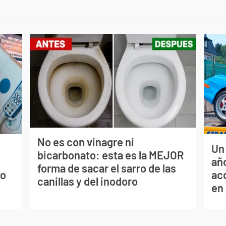
No es con vinagre ni
Un
bicarbonato: esta es la MEJOR
s
año
forma de sacar el sarro de las
vo
ac
canillas y del inodoro
en