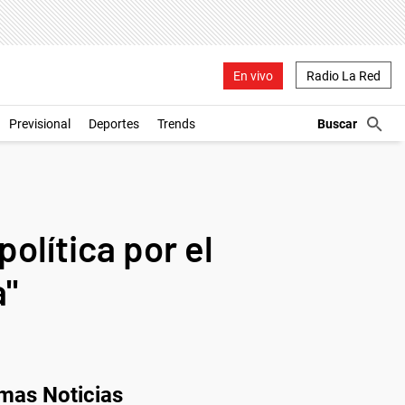
En vivo
Radio La Red
Previsional
Deportes
Trends
olítica por el
a"
imas Noticias