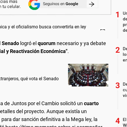
Un
de
pr
d
l
Senado
logró el
quorum
necesario y ya debate
De
ial y Reactivación Económica"
.
lo
e
extranjeros, qué vota el Senado
De
cu
vi
ada de Juntos por el Cambio solicitó un
cuarto
detalles del proyecto. Aunque existía un
para dar sanción definitiva a la Mega ley, la
El
Wa