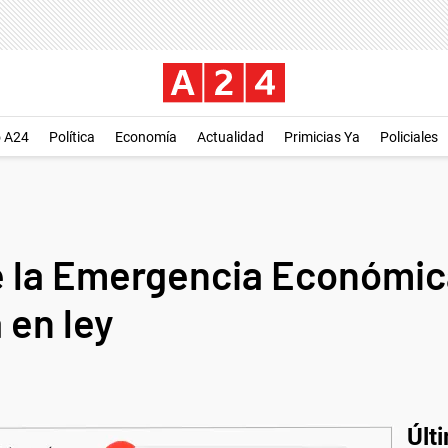
o A24
Política
Economía
Actualidad
Primicias Ya
Policiales
 la Emergencia Económica 
 en ley
Últ