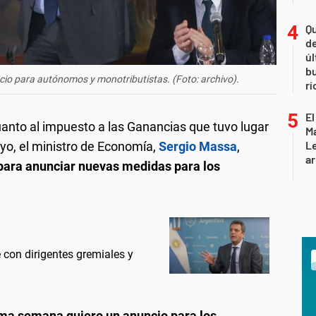
Qu
de
úl
b
cio para autónomos y monotributistas. (Foto: archivo).
rí
El
anto al impuesto a las Ganancias que tuvo lugar
Ma
L
ayo, el ministro de Economía,
Sergio Massa
,
ar
 para anunciar nuevas medidas para los
con dirigentes gremiales y
xima semana quiero un anuncio para los