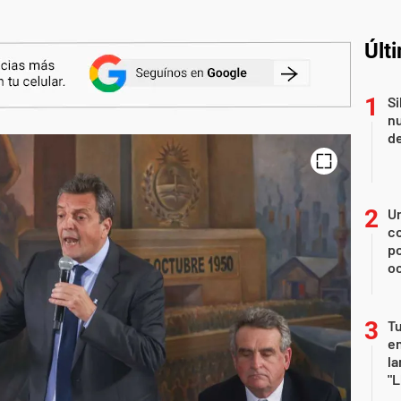
Últ
Si
nu
de
U
co
p
o
Tu
en
la
"L