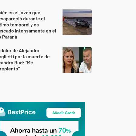
ién es el joven que
sapareció durante el
timo temporal y es
uscado intensamente en el
o Paraná
 dolor de Alejandra
glietti por la muerte de
eandro Rud: "Me
repiento"