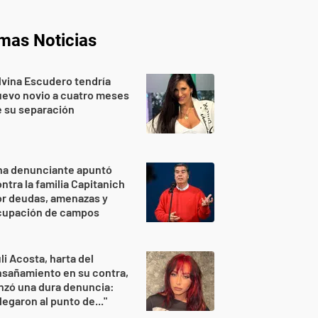
imas Noticias
lvina Escudero tendría
evo novio a cuatro meses
 su separación
na denunciante apuntó
ntra la familia Capitanich
or deudas, amenazas y
cupación de campos
li Acosta, harta del
sañamiento en su contra,
nzó una dura denuncia:
legaron al punto de..."