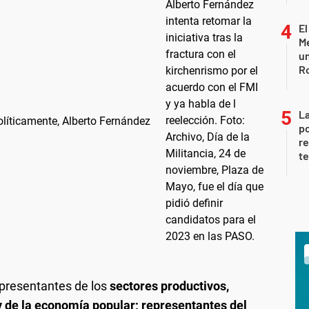
El
Me
un
R
La
políticamente, Alberto Fernández
po
re
te
epresentantes de los
sectores productivos,
 de la economía popular; representantes del