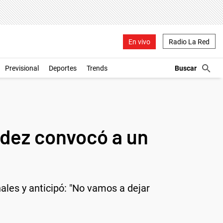
En vivo
Radio La Red
Previsional
Deportes
Trends
ndez convocó a un
nales y anticipó: "No vamos a dejar