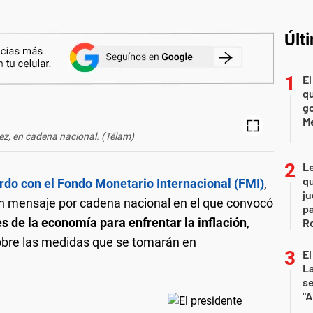
Últ
El
qu
go
M
ez, en cadena nacional. (Télam)
L
qu
rdo con el Fondo Monetario Internacional (FMI)
,
ju
n mensaje por cadena nacional en el que convocó
pa
s de la economía para enfrentar la inflación
,
R
obre las medidas que se tomarán en
El
La
s
"A