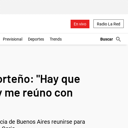
En vivo
Radio La Red
Previsional
Deportes
Trends
porteño: "Hay que
 y me reúno con
ncia de Buenos Aires reunirse para