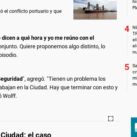
hi
Ma
 el conflicto portuario y que
Ni
T
 dicen a qué hora y yo me reúno con el
el
el
junto. Quiere proponernos algo distinto, lo
n
pisodio.
Sa
c
mi
Seguridad
", agregó. "Tienen un problema los
ma
abajan en la Ciudad. Hay que terminar con esto y
ó Wolff.
 Ciudad: el caso