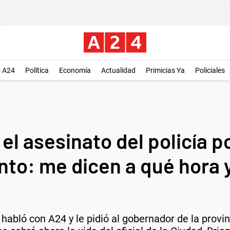
o A24
Política
Economía
Actualidad
Primicias Ya
Policiales
 el asesinato del policía 
unto: me dicen a qué hora
habló con A24 y le pidió al gobernador de la provi