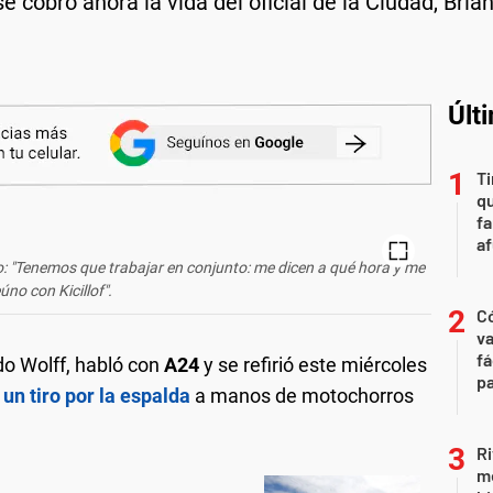
e cobró ahora la vida del oficial de la Ciudad, Brian
Últ
Ti
qu
fa
af
ño: "Tenemos que trabajar en conjunto: me dicen a qué hora y me
úno con Kicillof".
C
va
fá
do Wolff, habló con
A24
y se refirió este miércoles
pa
 un tiro por la espalda
a manos de motochorros
Ri
m