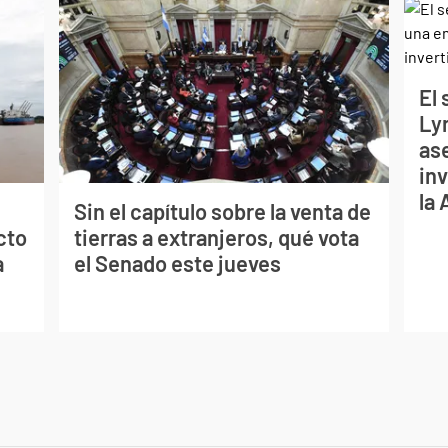
El
Ly
as
inv
la
Sin el capítulo sobre la venta de
cto
tierras a extranjeros, qué vota
a
el Senado este jueves