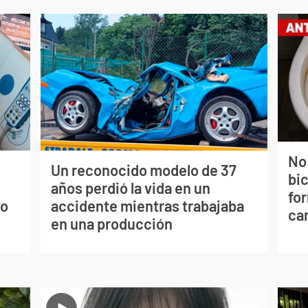
No
Un reconocido modelo de 37
bi
s
años perdió la vida en un
for
vo
accidente mientras trabajaba
can
en una producción