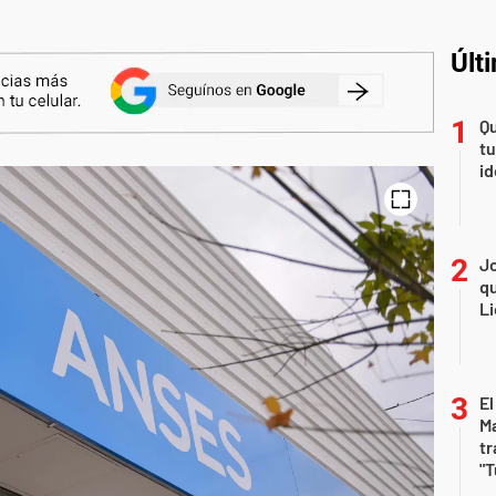
Últ
Qu
tu
id
Jo
qu
Li
El
Ma
tr
"T