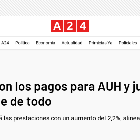
o A24
Política
Economía
Actualidad
Primicias Ya
Policiales
n los pagos para AUH y j
te de todo
las prestaciones con un aumento del 2,2%, alinead