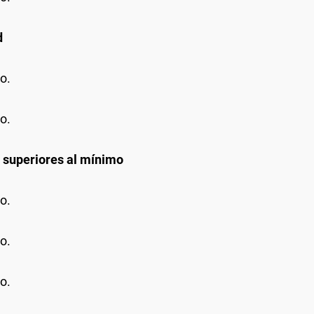
d
o.
o.
 superiores al mínimo
o.
o.
o.