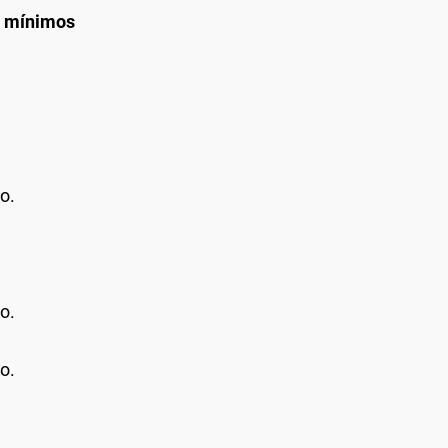
s mínimos
o.
o.
o.