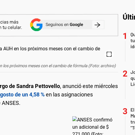
Últ
Qu
tu
id
los próximos meses con el cambio de fórmula (Foto: archivo)
Jo
qu
Li
rgo de Sandra Pettovello
, anunció este miércoles
agosto de un 4,58 %
en las asignaciones
de ANSES.
El
Ma
tr
"T