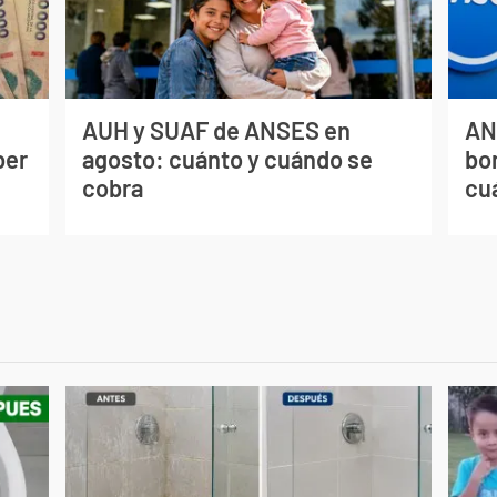
AUH y SUAF de ANSES en
AN
ber
agosto: cuánto y cuándo se
bo
cobra
cu