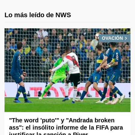
Lo más leído de NWS
OVACIÓN
"The word 'puto'" y "Andrada broken
ass": el insólito informe de la FIFA para
justificar la sanción a River