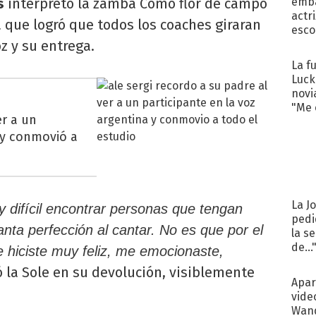
s
interpretó la zamba Como flor de campo
emba
actr
 que logró que todos los coaches giraran
esco
z y su entrega.
La f
Luck
novi
"Me e
er a un
 y conmovió a
La J
 difícil encontrar personas que tengan
pedi
anta perfección al cantar. No es que por el
la s
de...
 hiciste muy feliz, me emocionaste,
 la Sole en su devolución, visiblemente
Apar
vide
Wand