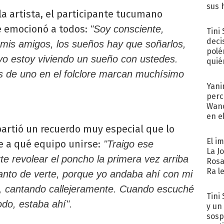
sus 
a artista, el participante tucumano
e emocionó a todos:
"Soy consciente,
Tini
deci
a mis amigos, los sueños hay que soñarlos,
polé
y yo estoy viviendo un sueño con ustedes.
quié
afue
s de uno en el folclore marcan muchísimo
Yani
perc
Wand
en e
toda
rtió un recuerdo muy especial que lo
El i
e a qué equipo unirse:
"Traigo ese
La J
te revolear el poncho la primera vez arriba
Rosa
Ra l
anto de verte, porque yo andaba ahí con mi
n, cantando callejeramente. Cuando escuché
Tini 
odo, estaba ahí".
y un
sosp