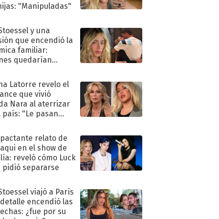
hijas: "Manipuladas"
 Stoessel y una
sión que encendió la
mica familiar:
nes quedarían
ra de su boda
na Latorre revelo el
ance que vivió
a Nara al aterrizar
l país: "Le pasan
s"
mpactante relato de
oaqui en el show de
lía: reveló cómo Luck
e pidió separarse
Stoessel viajó a París
 detalle encendió las
echas: ¿fue por su