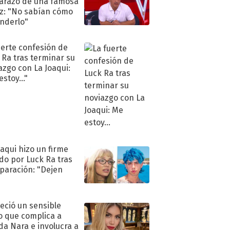
razo de una famosa
iz: "No sabían cómo
nderlo"
uerte confesión de
 Ra tras terminar su
azgo con La Joaqui:
stoy..."
oaqui hizo un firme
do por Luck Ra tras
eparación: "Dejen
"
eció un sensible
o que complica a
a Nara e involucra a