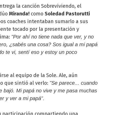
ntrega la canción Sobreviviendo, el
 dúo
Miranda!
como
Soledad Pastorutti
mbos coaches intentaban sumarlo a sus
ente tocado por la presentación y
tima:
"Por ahí no tiene nada que ver, y no
ero, ¿sabés una cosa? Sos igual a mi papá
 te vi, sentí eso y estoy un poco
rse al equipo de la Sole. Ale, aún
o que sintió al verlo:
"Se parece... cuando
me bajó. Mi papá no vive y me pasa muchas
er y ver a mi papá".
su participación compartiendo una