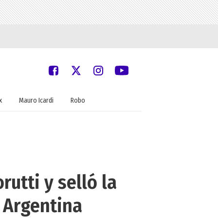
x
Mauro Icardi
Robo
utti y selló la
z Argentina