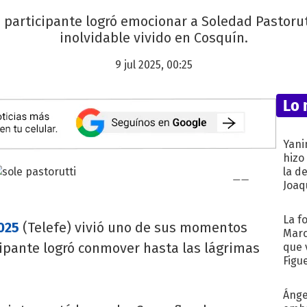
n participante logró emocionar a Soledad Pastoru
inolvidable vivido en Cosquín.
9 jul 2025, 00:25
Lo 
Yani
hizo
la d
Joaqu
La f
025
(Telefe) vivió uno de sus momentos
Marc
ipante logró conmover hasta las lágrimas
que 
Figu
Ánge