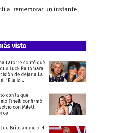
tti al rememorar un instante
más visto
na Latorre contó qué
 que Luck Ra tomara
ecisión de dejar a La
i: "Ella lo..."
oto con la que
elo Tinelli confirmó
volvió con Milett
eroa
l de Brito anunció el