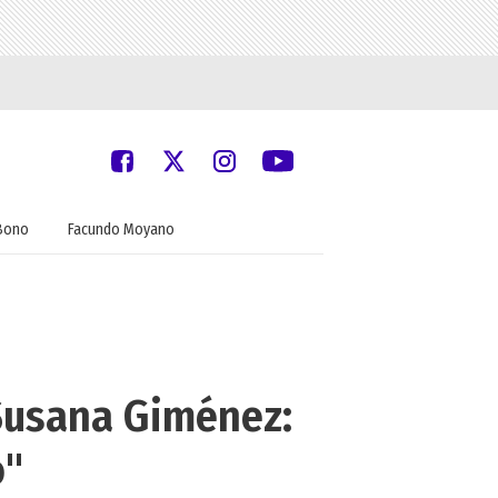
Bono
Facundo Moyano
 Susana Giménez:
o"