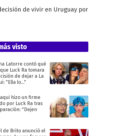
ecisión de vivir en Uruguay por
más visto
na Latorre contó qué
 que Luck Ra tomara
ecisión de dejar a La
i: "Ella lo..."
oaqui hizo un firme
do por Luck Ra tras
eparación: "Dejen
"
l de Brito anunció el