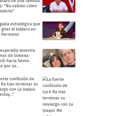
razo de una famosa
iz: "No sabían cómo
nderlo"
ugada estratégica que
 girar el tablero en
n Hermano
nesperada muestra
mor de Gimena
rdi hacia Seven
e por su
pleaños
uerte confesión de
 Ra tras terminar su
azgo con La Joaqui:
stoy..."