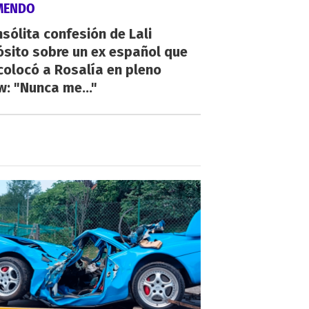
MENDO
nsólita confesión de Lali
sito sobre un ex español que
olocó a Rosalía en pleno
: "Nunca me..."