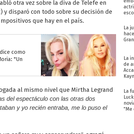
emba
abló otra vez sobre la diva de Telefe en
actr
) y disparó con todo sobre su decisión de
esco
impositivos que hay en el país.
La j
hace
Gra
édice como
La i
oria: "Un
de a
Acca
Kayn
cum
alogada al mismo nivel que Mirtha Legrand
La f
Luck
as del espectáculo con las otras dos
novi
aban y yo recién entraba, me lo puso el
"Me e