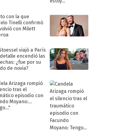
oto con la que
elo Tinelli confirmó
volvió con Milett
eroa
Stoessel viajó a París
 detalle encendió las
echas: ¿fue por su
ido de novia?
ela Arizaga rompió
lencio tras el
mático episodio con
ndo Moyano:
o..."