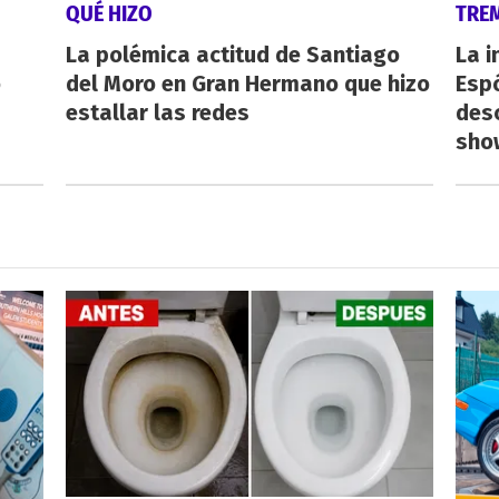
QUÉ HIZO
TRE
La polémica actitud de Santiago
La i
o
del Moro en Gran Hermano que hizo
Espó
estallar las redes
desc
show