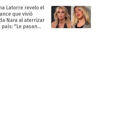
na Latorre revelo el
ance que vivió
a Nara al aterrizar
l país: "Le pasan
s"