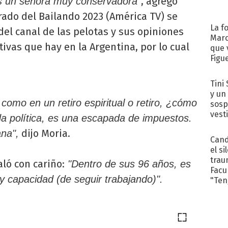
, agregó
s un señora muy conservadora"
urado del Bailando 2023 (América TV) se
La f
 del canal de las pelotas y sus opiniones
Marc
ivas que hay en la Argentina, por lo cual
que 
Figu
Tini 
y un
omo en un retiro espiritual o retiro, ¿cómo
sosp
vest
da política, es una escapada de impuestos.
dijo Moria.
ana",
Cand
el si
trau
ló con cariño:
"Dentro de sus 96 años, es
Facu
y capacidad (de seguir trabajando)".
"Teng