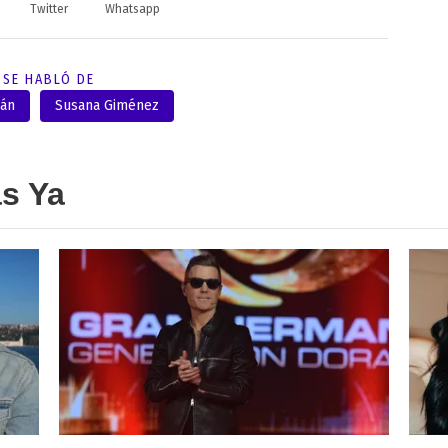
Twitter
Whatsapp
SE HABLÓ DE
sán
Susana Giménez
as Ya