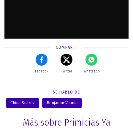
COMPARTÍ
Facebok
Twitter
Whatsapp
SE HABLÓ DE
China Suárez
Benjamín Vicuña
Más sobre Primicias Ya