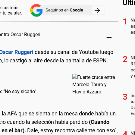
Últ
Ne
es
es
Oscar Ruggeri
desde su canal de Youtube luego
Ni
o, lo castigó al aire desde la pantalla de ESPN.
R
co
y 
: "No soy sicario"
In
¡c
Du
e la AFA que se sienta en la mesa donde había un
E
ncio cuando la selección había perdido
(Cuando
en el bar).
Dale, estoy recontra caliente con eso",
Ni