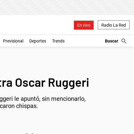
En vivo
Radio La Red
Previsional
Deportes
Trends
ntra Oscar Ruggeri
ggeri le apuntó, sin mencionarlo,
acaron chispas.