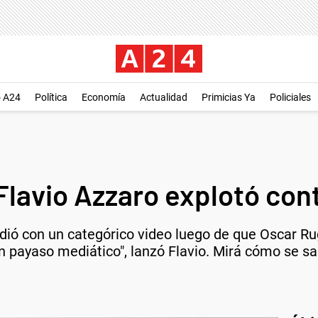
o A24
Política
Economía
Actualidad
Primicias Ya
Policiales
 Flavio Azzaro explotó co
ndió con un categórico video luego de que Oscar Ru
n payaso mediático", lanzó Flavio. Mirá cómo se s