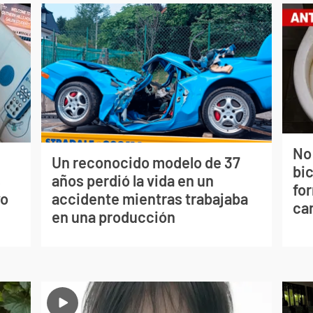
No
Un reconocido modelo de 37
bi
s
años perdió la vida en un
for
vo
accidente mientras trabajaba
can
en una producción