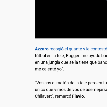
Azzaro
recogió el guante y le contest
fútbol en la tele, Ruggeri me ayudó b
en una jungla que se la tiene que banc
me calenté yo".
"Vos sos el matón de la tele pero en tu
único que vimos de vos de asemejarse 
Chilavert", remarcó
Flavio
.