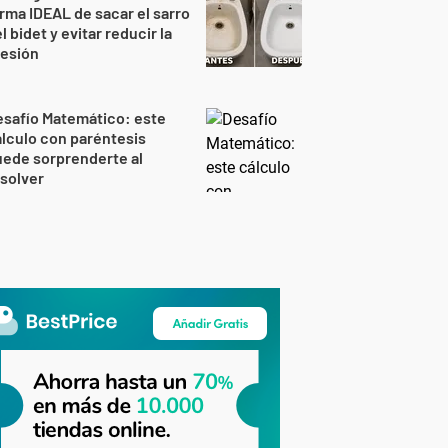
rma IDEAL de sacar el sarro
l bidet y evitar reducir la
resión
safío Matemático: este
lculo con paréntesis
ede sorprenderte al
solver