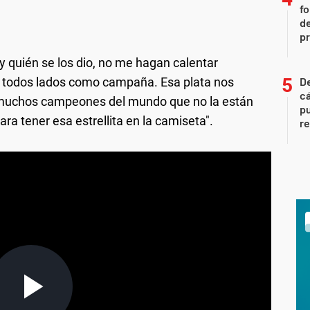
fo
de
p
y quién se los dio, no me hagan calentar
a todos lados como campaña. Esa plata nos
De
cá
y muchos campeones del mundo que no la están
pu
a tener esa estrellita en la camiseta".
re