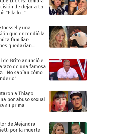
 que Luck Ra tomara
ecisión de dejar a La
i: "Ella lo..."
 Stoessel y una
sión que encendió la
mica familiar:
nes quedarían
ra de su boda
l de Brito anunció el
razo de una famosa
iz: "No sabían cómo
nderlo"
taron a Thiago
na por abuso sexual
ra su prima
olor de Alejandra
ietti por la muerte