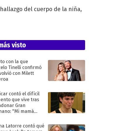
hallazgo del cuerpo de la niña,
más visto
oto con la que
elo Tinelli confirmó
volvió con Milett
eroa
car contó el difícil
nto que vive tras
ndonar Gran
mano: "Mi mamá
ió..."
na Latorre contó qué