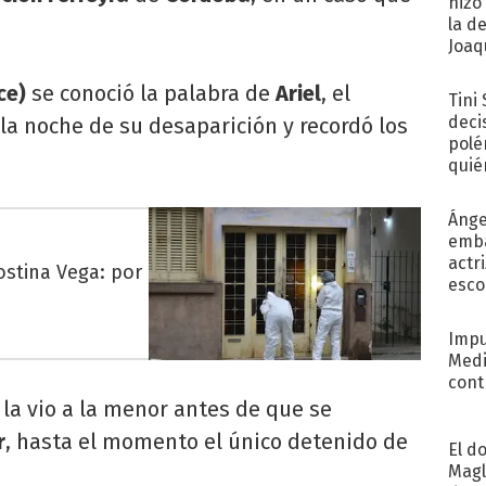
hizo
la d
Joaqu
ce)
se conoció la palabra de
Ariel
, el
Tini
deci
 la noche de su desaparición y recordó los
polé
quié
afue
Ánge
emba
actr
gostina Vega: por
esco
Impu
Medi
cont
 la vio a la menor antes de que se
r
, hasta el momento el único detenido de
El d
Magl