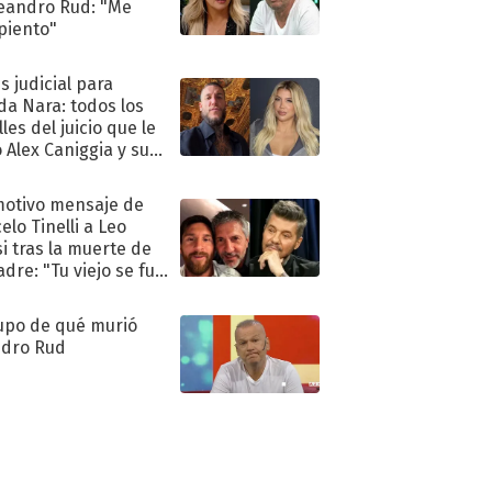
eandro Rud: "Me
piento"
s judicial para
a Nara: todos los
les del juicio que le
 Alex Caniggia y sus
imos pasos
motivo mensaje de
elo Tinelli a Leo
i tras la muerte de
adre: "Tu viejo se fue
."
upo de qué murió
dro Rud