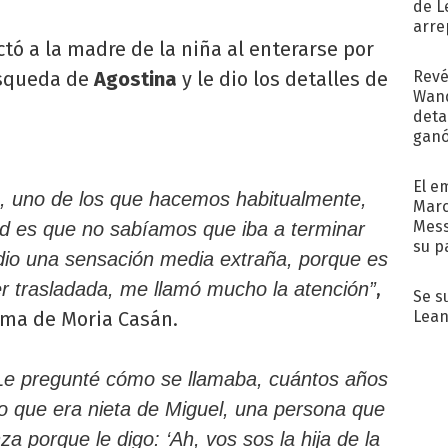
de L
arre
ctó a la madre de la niña al enterarse por
Revé
úsqueda de
Agostina
y le dio los detalles de
Wand
detal
ganó
próx
El e
s, uno de los que hacemos habitualmente,
Marc
Mess
dad es que no sabíamos que iba a terminar
su p
e dio una sensación media extraña, porque es
con..
,
er trasladada, me llamó mucho la atención”
Se s
Lean
ama de Moria Casán.
Le pregunté cómo se llamaba, cuántos años
jo que era nieta de Miguel, una persona que
za porque le digo: ‘Ah, vos sos la hija de la