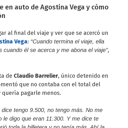
je en auto de Agostina Vega y cómo
ón
ar al final del viaje y ver que se acercó un
stina Vega
:
“Cuando termina el viaje, ella
,
es cuando él se acerca y me abona el viaje”
ata de
Claudio
Barrelier
, único detenido en
omentó que no contaba con el total del
y quería pagarle menos.
e dice tengo 9.500, no tengo más. No me
o le digo que eran 11.300. Y me dice te
ió toda la billetera y no tenía más. Ahí la