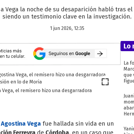
na Vega la noche de su desaparición habló tras el 
siendo un testimonio clave en la investigación.
1 jun 2026, 12:35
Lo 
La f
Marc
que 
Figu
a Vega, el remisero hizo una desgarradora
Juani
mome
aba
Her
recib
,
Agostina Vega
fue hallada sin vida en un
Yani
ción Ferreyra
de
Córdoba
, en un caso que