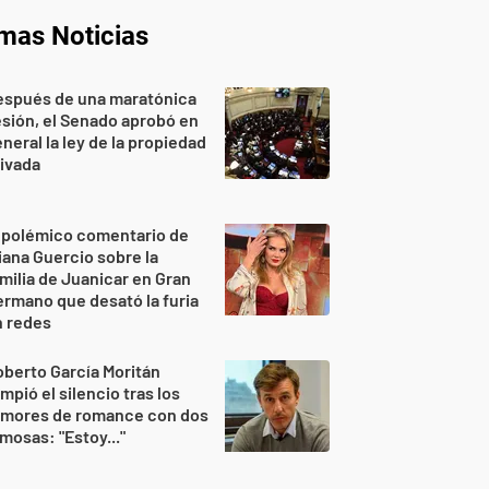
imas Noticias
espués de una maratónica
sión, el Senado aprobó en
neral la ley de la propiedad
ivada
 polémico comentario de
iana Guercio sobre la
milia de Juanicar en Gran
rmano que desató la furia
n redes
berto García Moritán
mpió el silencio tras los
umores de romance con dos
mosas: "Estoy..."