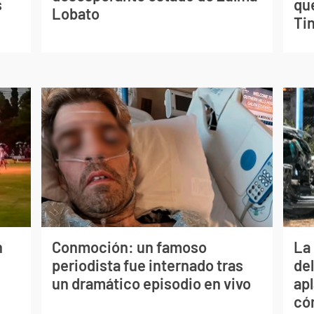
s
qu
Lobato
Tin
n
Conmoción: un famoso
La 
periodista fue internado tras
de
un dramático episodio en vivo
apl
có