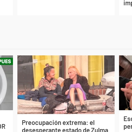
im
Esc
Preocupación extrema: el
OR
pe
desesperante estado de Zulma