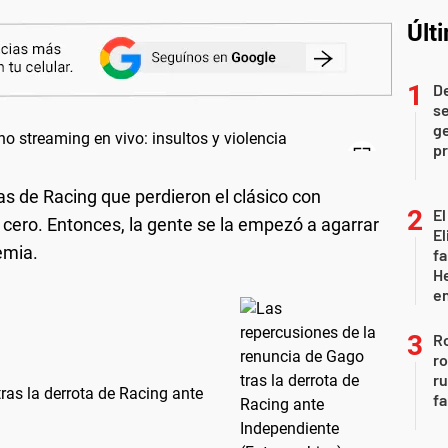
Últ
D
se
ge
pr
s de Racing que perdieron el clásico con
El
cero. Entonces, la gente se la empezó a agarrar
El
emia.
fa
He
e
Ro
ro
r
ras la derrota de Racing ante
fa