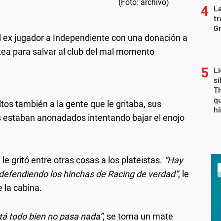
La
tr
Gr
el ex jugador a Independiente con una donación a
tea para salvar al club del mal momento
Li
si
Th
qu
ltos también a la gente que le gritaba, sus
h
estaban anonadados intentando bajar el enojo
, le gritó entre otras cosas a los plateistas.
“Hay
 defendiendo los hinchas de Racing de verdad”
, le
 la cabina.
tá todo bien no pasa nada”
, se toma un mate