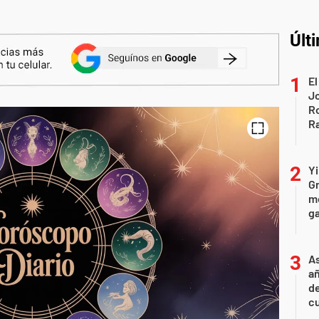
Últ
El
Jo
Ro
Ra
Yi
Gr
mo
ga
As
añ
d
cu