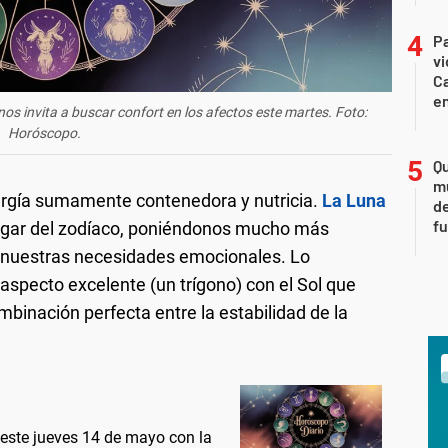
Pa
v
Ca
en
os invita a buscar confort en los afectos este martes. Foto:
Horóscopo.
Qu
m
ergía sumamente contenedora y nutricia.
La Luna
de
fu
ogar del zodíaco, poniéndonos mucho más
n nuestras necesidades emocionales. Lo
aspecto excelente (un trígono) con el Sol que
ombinación perfecta entre la estabilidad de la
 este jueves 14 de mayo con la