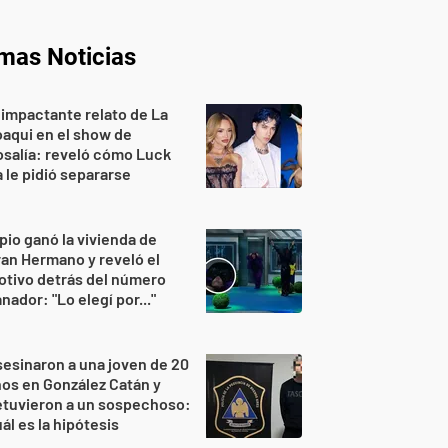
imas Noticias
 impactante relato de La
aqui en el show de
salía: reveló cómo Luck
 le pidió separarse
pio ganó la vivienda de
an Hermano y reveló el
tivo detrás del número
nador: "Lo elegí por..."
esinaron a una joven de 20
os en González Catán y
etuvieron a un sospechoso:
ál es la hipótesis