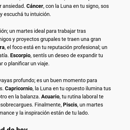
or ansiedad.
Cáncer
, con la Luna en tu signo, sos
y escuchá tu intuición.
ción; un martes ideal para trabajar tras
migos y proyectos grupales te traen una gran
ra
, el foco está en tu reputación profesional; un
atía.
Escorpio
, sentís un deseo de expandir tu
 o planificar un viaje.
ue vayas profundo; es un buen momento para
s.
Capricornio
, la Luna en tu opuesto ilumina tus
tro en la balanza.
Acuario
, tu rutina laboral te
e sobrecargues. Finalmente,
Piscis
, un martes
romance y la inspiración están de tu lado.