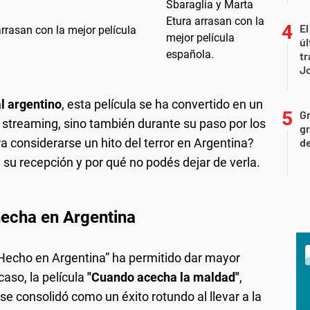
El
arrasan con la mejor película
úl
tr
J
l argentino
, esta película se ha convertido en un
Gr
 streaming, sino también durante su paso por los
gr
ra considerarse un hito del terror en Argentina?
d
su recepción y por qué no podés dejar de verla.
 hecha en Argentina
“Hecho en Argentina” ha permitido dar mayor
 caso, la película
"Cuando acecha la maldad"
,
e consolidó como un éxito rotundo al llevar a la