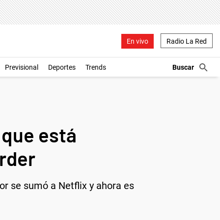
En vivo
Radio La Red
Previsional
Deportes
Trends
r que está
erder
or se sumó a Netflix y ahora es