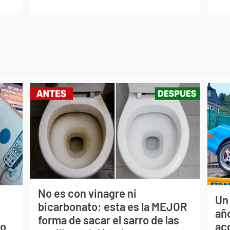
No es con vinagre ni
Un
bicarbonato: esta es la MEJOR
s
año
forma de sacar el sarro de las
vo
ac