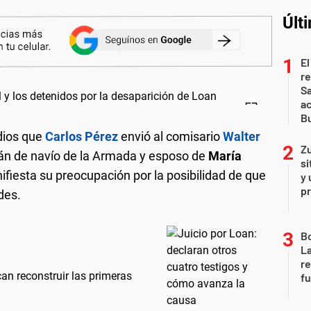
Últ
El
r
Sa
a
Bu
dios que
Carlos Pérez
envió al comisario
Walter
Zu
án de navío de la Armada y esposo de
María
si
fiesta su preocupación por la posibilidad de que
y 
p
des.
B
La
re
an reconstruir las primeras
fu