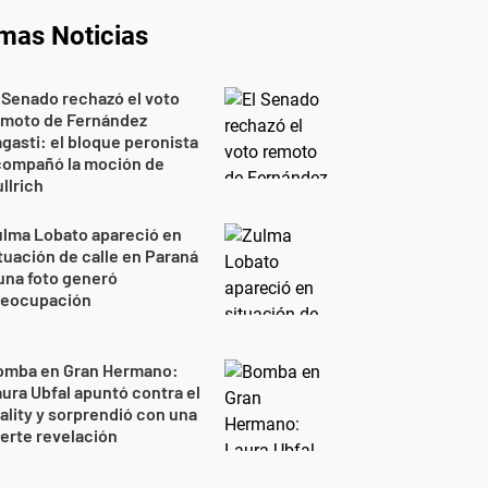
imas Noticias
 Senado rechazó el voto
emoto de Fernández
gasti: el bloque peronista
compañó la moción de
llrich
lma Lobato apareció en
tuación de calle en Paraná
una foto generó
reocupación
omba en Gran Hermano:
ura Ubfal apuntó contra el
ality y sorprendió con una
erte revelación