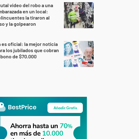
utal video del robo a una
barazada en un local:
lincuentes la tiraron al
so y la golpearon
 es oficial: la mejor noticia
ra los jubilados que cobran
 bono de $70.000