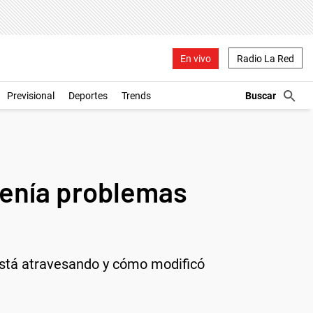
En vivo
Radio La Red
Previsional
Deportes
Trends
enía problemas
stá atravesando y cómo modificó