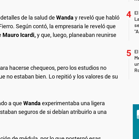
El
detalles de la salud de
Wanda
y reveló que habló
La
s
 Fierro. Según contó, la empresaria le reveló que
"A
e
Mauro Icardi,
y que, luego, planeaban reunirse
El
Me
un
para hacerse chequeos, pero los estudios no
R
ue no estaban bien. Lo repitió y los valores de su
mado a que
Wanda
experimentaba una ligera
staban seguros de si debían atribuirlo a una
ción de médula, por lo que postergó esas