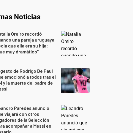
imas Noticias
talia Oreiro recordó
uando una pareja uruguaya
cía que ella era su hija:
Fue muy dramático"
 gesto de Rodrigo De Paul
e emocionó a todos tras el
l y la muerte del padre de
essi
eandro Paredes anunció
e viajará con otros
gadores de la Selección
ra acompañar a Messi en
osario