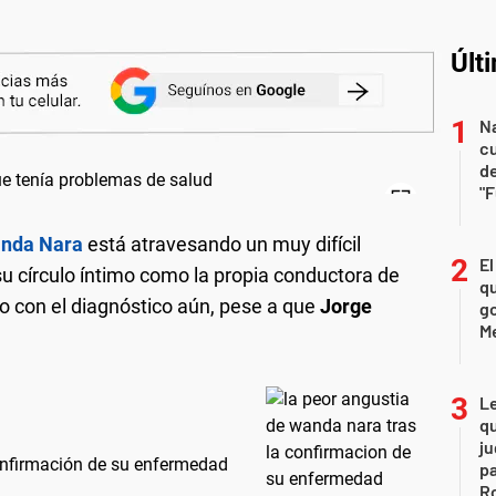
Últ
Na
c
de
"
nda Nara
está atravesando un muy difícil
El
u círculo íntimo como la propia conductora de
qu
io con el diagnóstico aún, pese a que
Jorge
go
M
L
qu
ju
onfirmación de su enfermedad
pa
R