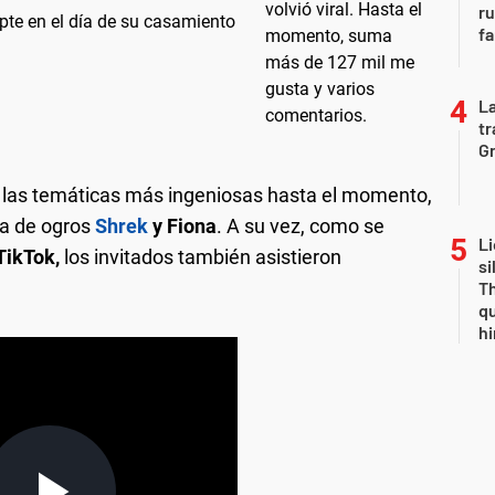
r
opte en el día de su casamiento
fa
La
tr
Gr
e las temáticas más ingeniosas hasta el momento,
ja de ogros
Shrek
y Fiona
. A su vez, como se
Li
TikTok,
los invitados también asistieron
si
Th
qu
h