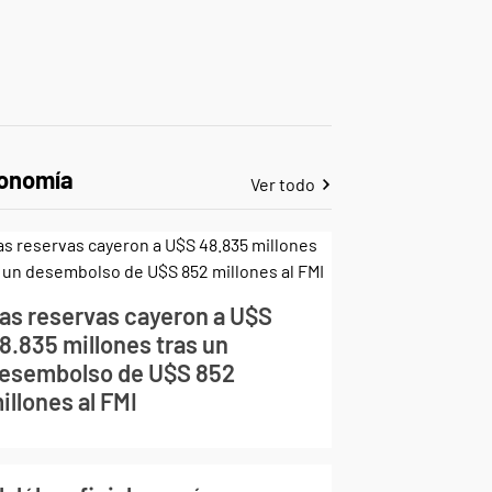
onomía
Ver todo
as reservas cayeron a U$S
8.835 millones tras un
esembolso de U$S 852
illones al FMI