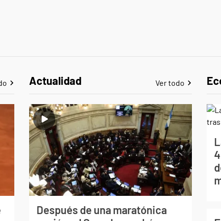
Actualidad
Ec
do
Ver todo
L
4
d
m
e
Después de una maratónica