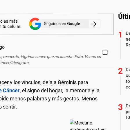
Últ
De
ne
Ro
o, recuerdo, lágrima suave que no asusta. Foto: Venus en
ancer/Ideogram.
De
cu
to
lacer y los vínculos, deja a Géminis para
c
e Cáncer
, el signo del hogar, la memoria y la
s pide menos palabras y más gestos. Menos
De
 sentir.
p
1