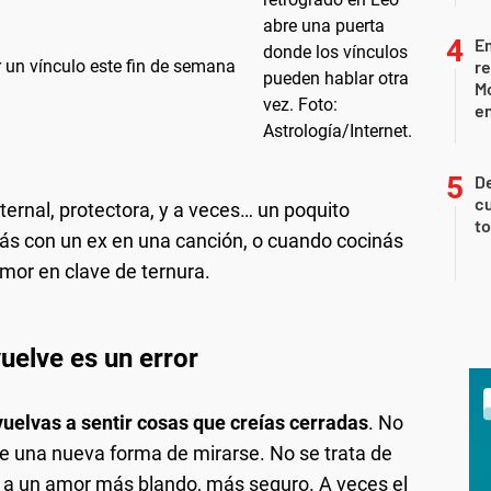
Em
r un vínculo este fin de semana
re
M
en
De
cu
ernal, protectora, y a veces… un poquito
to
s con un ex en una canción, o cuando cocinás
Amor en clave de ternura.
uelve es un error
vuelvas a sentir cosas que creías cerradas
. No
e una nueva forma de mirarse. No se trata de
io a un amor más blando, más seguro. A veces el