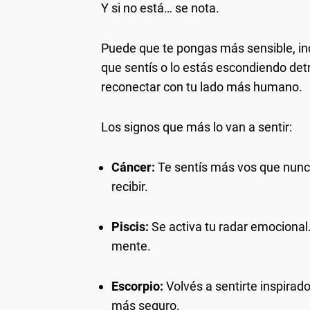
Y si no está… se nota.
Puede que te pongas más sensible, in
que sentís o lo estás escondiendo detr
reconectar con tu lado más humano.
Los signos que más lo van a sentir:
Cáncer:
Te sentís más vos que nunca.
recibir.
Piscis:
Se activa tu radar emocional.
mente.
Escorpio:
Volvés a sentirte inspirad
más seguro.