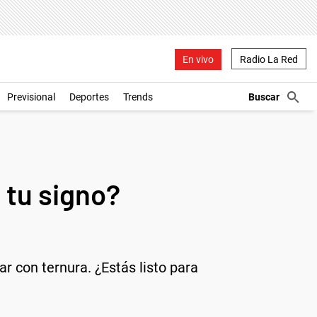
En vivo
Radio La Red
Previsional
Deportes
Trends
 tu signo?
r con ternura. ¿Estás listo para