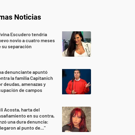
imas Noticias
lvina Escudero tendría
evo novio a cuatro meses
 su separación
na denunciante apuntó
ntra la familia Capitanich
or deudas, amenazas y
cupación de campos
li Acosta, harta del
sañamiento en su contra,
nzó una dura denuncia:
legaron al punto de..."