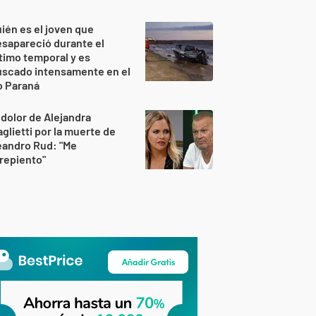
ién es el joven que
sapareció durante el
timo temporal y es
uscado intensamente en el
o Paraná
 dolor de Alejandra
glietti por la muerte de
eandro Rud: "Me
repiento"