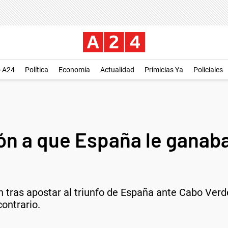
o A24
Política
Economía
Actualidad
Primicias Ya
Policiales
ón a que España le ganaba
n tras apostar al triunfo de España ante Cabo Ver
contrario.