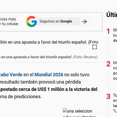
Últ
Si
nu
de
n en una apuesta a favor del triunfo español
. (Foto: Reuters)
U
co
p
Cabo Verde
en el
Mundial 2026
no solo tuvo
o
El resultado también provocó una pérdida
postado cerca de US$ 1 millón a la victoria del
Tu
rma de predicciones.
en
la
"L