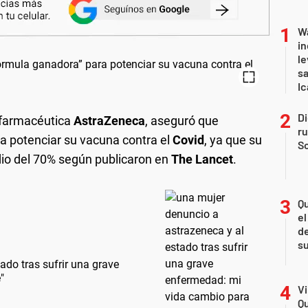
Wa
in
le
sa
Ic
Di
a farmacéutica
AstraZeneca
, aseguró que
r
a potenciar su vacuna contra el
Covid
, ya que su
So
dio del 70% según publicaron en
The Lancet
.
Qu
el
de
s
ado tras sufrir una grave
"
Vi
Qu