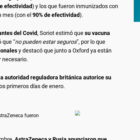
de efectividad
) y los que fueron inmunizados con
n mes (con el
90% de efectividad
).
antes del Covid
, Soriot estimó que
su vacuna
 que “
no pueden estar seguros
”, por lo que
ionales
y destacó que junto a Oxford ya están
r necesario.
a autoridad reguladora británica autorice su
los primeros días de enero.
straZeneca fueron
embre,
AstraZeneca y Rusia anunciaron que