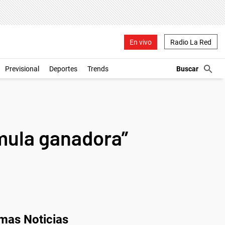
En vivo
Radio La Red
Previsional
Deportes
Trends
mula ganadora”
imas Noticias