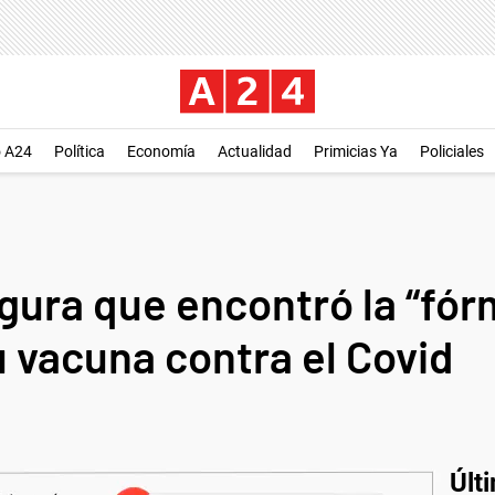
o A24
Política
Economía
Actualidad
Primicias Ya
Policiales
ura que encontró la “fór
u vacuna contra el Covid
Últ