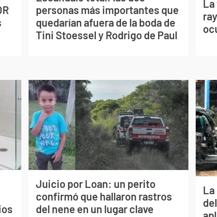
La
OR
personas más importantes que
ray
s
quedarían afuera de la boda de
oc
Tini Stoessel y Rodrigo de Paul
Juicio por Loan: un perito
La 
confirmó que hallaron rastros
de
ios
del nene en un lugar clave
apl