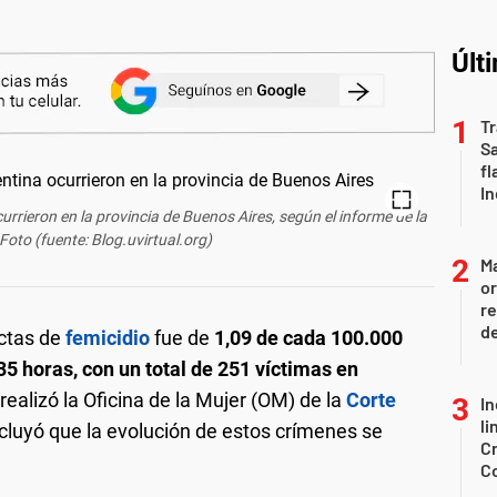
Últ
Tr
S
fl
In
urrieron en la provincia de Buenos Aires, según el informe de la
oto (fuente: Blog.uvirtual.org)
Ma
or
re
d
ectas de
femicidio
fue de
1,09 de cada 100.000
35 horas, con un total de 251 víctimas en
realizó la Oficina de la Mujer (OM) de la
Corte
In
li
cluyó que la evolución de estos crímenes se
Cr
C