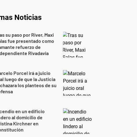
imas Noticias
as su paso por River, Maxi
alas fue presentado como
amante refuerzo de
dependiente Rivadavia
rcelo Porcel irá a juicio
al luego de que la Justicia
chazara los planteos de su
efensa
cendio en un edificio
ndero al domicilio de
istina Kirchner en
onstitución