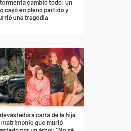
 tormenta cambió todo: un
o cayó en pleno partido y
urrió una tragedia
devastadora carta de la hija
l matrimonio que murió
astado por un árbol: "No sé