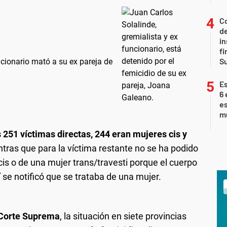
Co
de
in
fi
S
ncionario mató a su ex pareja de
Es
6 
es
m
as 251 víctimas directas, 244 eran mujeres cis y
tras que para la víctima restante no se ha podido
cis o de una mujer trans/travesti porque el cuerpo
í se notificó que se trataba de una mujer.
Corte Suprema
, la situación en siete provincias