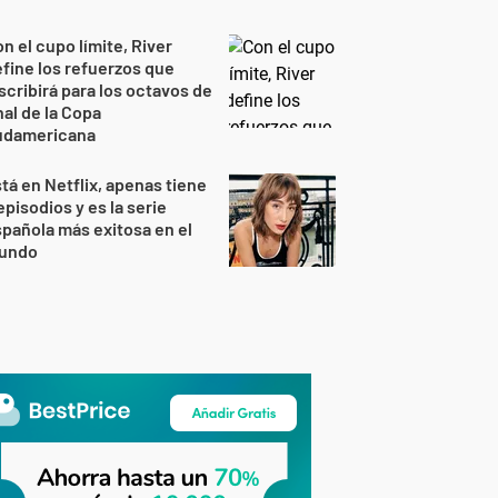
n el cupo límite, River
fine los refuerzos que
scribirá para los octavos de
nal de la Copa
udamericana
tá en Netflix, apenas tiene
episodios y es la serie
pañola más exitosa en el
undo