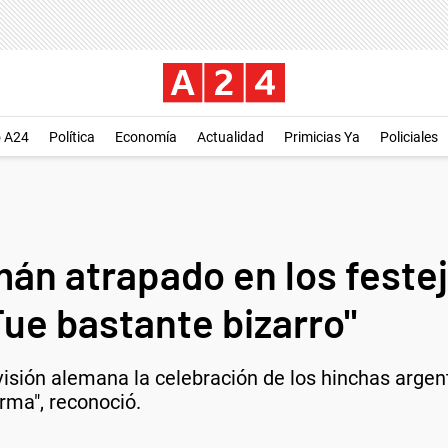
o A24
Política
Economía
Actualidad
Primicias Ya
Policiales
mán atrapado en los feste
Fue bastante bizarro"
visión alemana la celebración de los hinchas argen
rma", reconoció.