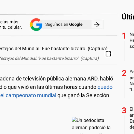
Últ
No
He
s
festejos del Mundial: "Fue bastante bizarro". (Captura)
Ya
p
 cadena de televisión pública alemana ARD, habló
Na
dio que vivió en las últimas horas cuando
quedó
"L
r el campeonato mundial
que ganó la Selección
El
ar
Es
de