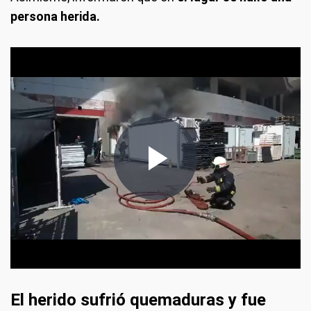
persona herida.
frameborder="0" allowfullscreen allow="
frameborder="0" allowfullscreen allow="autoplay,
fulcrem">
El herido sufrió quemaduras y fue