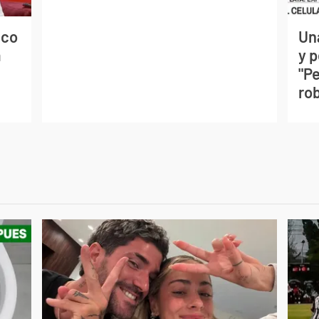
ico
Un
a
y 
"P
ro