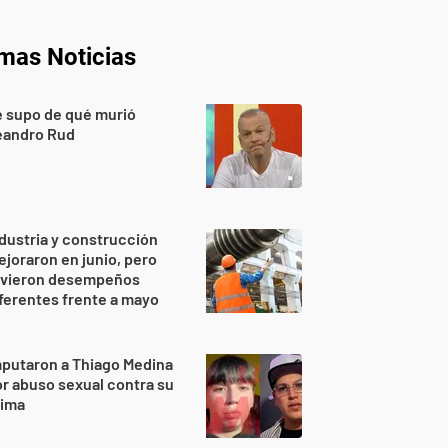
imas Noticias
 supo de qué murió
eandro Rud
dustria y construcción
joraron en junio, pero
uvieron desempeños
ferentes frente a mayo
putaron a Thiago Medina
r abuso sexual contra su
rima