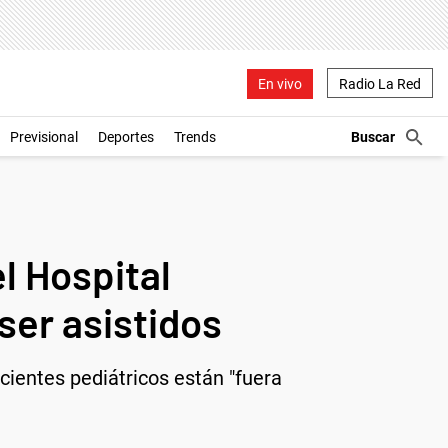
En vivo
Radio La Red
Previsional
Deportes
Trends
l Hospital
ser asistidos
ientes pediátricos están "fuera