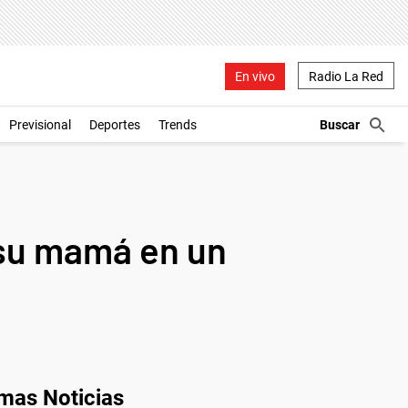
En vivo
Radio La Red
Previsional
Deportes
Trends
 su mamá en un
imas Noticias