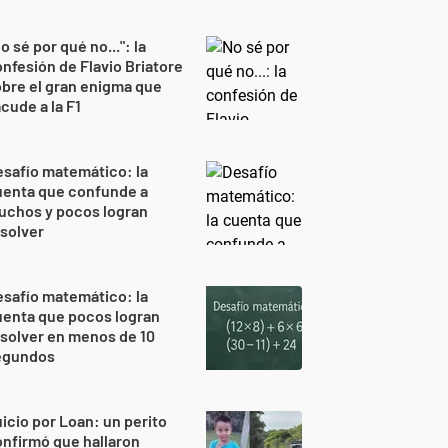
o sé por qué no...": la
nfesión de Flavio Briatore
bre el gran enigma que
cude a la F1
safío matemático: la
uenta que confunde a
uchos y pocos logran
solver
safío matemático: la
uenta que pocos logran
solver en menos de 10
egundos
icio por Loan: un perito
nfirmó que hallaron