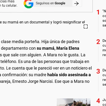
"N
co
so
sa
De
 clase media porteña. Hija única de padres
c
un departamento con
su mamá, María Elena
m
 que sale con alguien. A Mara no le gusta. La
re
 teléfono. Es una de las personas que trabaja en
. Le cuenta que le pareció ver en un noticiero el
De
la confirmación: su madre
había sido asesinada a
c
re
areja, Ernesto Jorge Narcisi. Ese que a Mara no
s
Ju
co