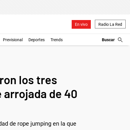
En vivo
Radio La Red
Previsional
Deportes
Trends
ron los tres
e arrojada de 40
idad de rope jumping en la que