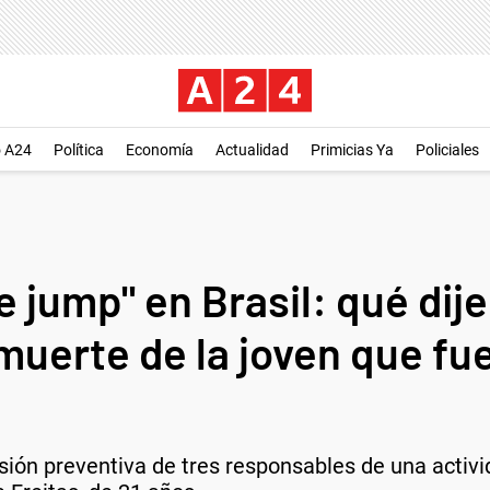
o A24
Política
Economía
Actualidad
Primicias Ya
Policiales
e jump" en Brasil: qué dije
muerte de la joven que fu
risión preventiva de tres responsables de una activ