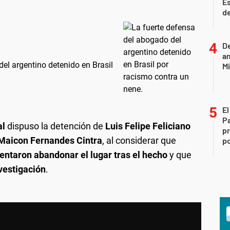
Es
de
D
am
 del argentino detenido en Brasil
Mi
El
P
al
dispuso la detención de
Luis Felipe Feliciano
pr
y Maicon Fernandes Cintra
, al considerar que
po
tentaron abandonar el lugar tras el hecho
y que
vestigación
.