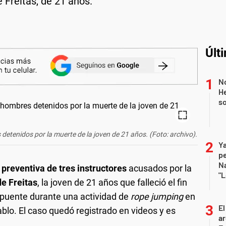
Freitas, de 21 años.
Últ
No
He
s
 detenidos por la muerte de la joven de 21 años. (Foto: archivo).
Ya
p
Na
 preventiva de tres instructores
acusados por la
"L
e Freitas
, la joven de 21 años que falleció el fin
puente durante una actividad de
rope jumping
en
El
blo. El caso quedó registrado en videos y es
ar