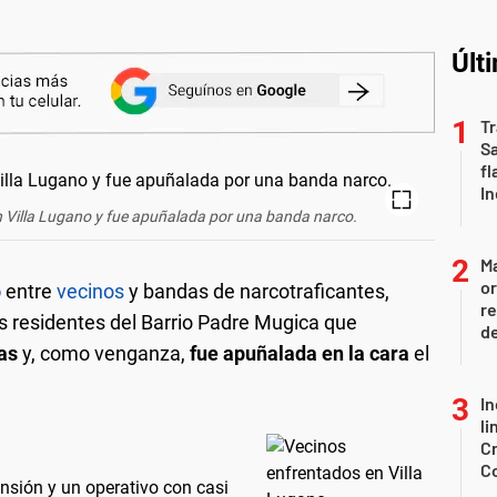
Últ
Tr
S
fl
In
en Villa Lugano y fue apuñalada por una banda narco.
Ma
or
o
entre
vecinos
y bandas de narcotraficantes,
re
 residentes del Barrio Padre Mugica que
d
ras
y, como venganza,
fue apuñalada en la cara
el
In
li
Cr
C
ensión y un operativo con casi