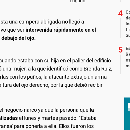
Co
de
esta una campera abrigada no llegó a
in
fi
uvo que ser
intervenida rápidamente en el
S
 debajo del ojo.
Es
6 
es
cuando estaba con su hija en el palier del edificio
m
ó una mujer, a la que identificó como Brenda Ruiz,
las con los puños, la atacante extrajo un arma
ltura del ojo derecho, por la que debió recibir
n el negocio narco ya que la persona que
la
alizadas
el lunes y martes pasado. "Estaba
nsa' para ponerla a ella. Ellos fueron los