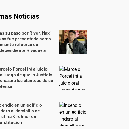
imas Noticias
as su paso por River, Maxi
alas fue presentado como
amante refuerzo de
dependiente Rivadavia
rcelo Porcel irá a juicio
al luego de que la Justicia
chazara los planteos de su
efensa
cendio en un edificio
ndero al domicilio de
istina Kirchner en
onstitución