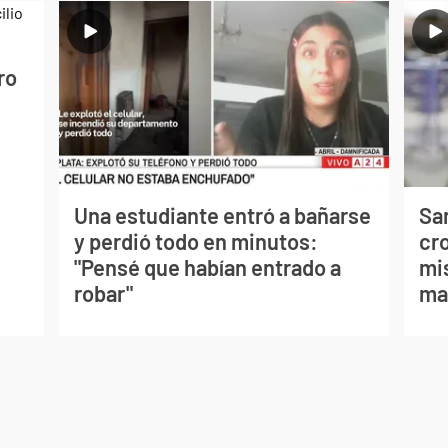
ro
Una estudiante entró a bañarse
Sa
y perdió todo en minutos:
cr
"Pensé que habían entrado a
mis
robar"
ma