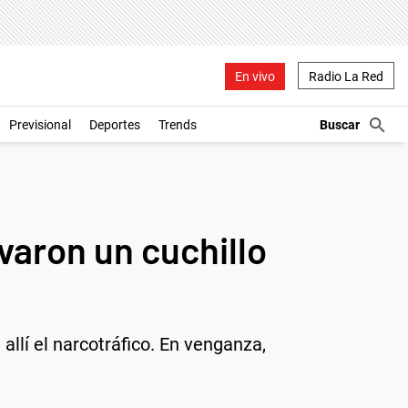
En vivo
Radio La Red
Previsional
Deportes
Trends
avaron un cuchillo
llí el narcotráfico. En venganza,