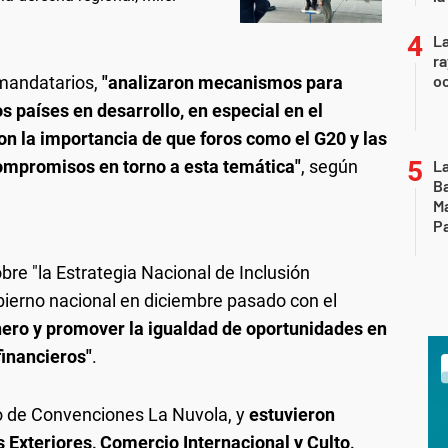
La
ra
oc
 mandatarios,
"analizaron mecanismos para
os países en desarrollo, en especial en el
n la importancia de que foros como el G20 y las
mpromisos en torno a esta temática"
, según
La
Ba
Ma
Pa
bre "la Estrategia Nacional de Inclusión
bierno nacional en diciembre pasado con el
nero y promover la igualdad de oportunidades en
financieros"
.
ro de Convenciones La Nuvola, y
estuvieron
 Exteriores, Comercio Internacional y Culto,