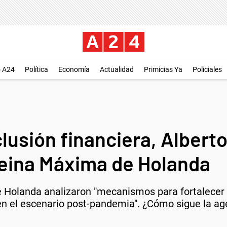
o A24
Política
Economía
Actualidad
Primicias Ya
Policiales
clusión financiera, Albert
reina Máxima de Holanda
e Holanda analizaron "mecanismos para fortalecer l
 en el escenario post-pandemia". ¿Cómo sigue la age