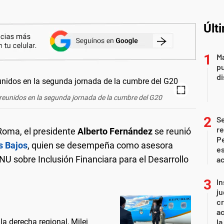
Últ
Ma
pu
d
reunidos en la segunda jornada de la cumbre del G20
S
re
Roma, el presidente
Alberto Fernández
se reunió
Pe
s Bajos
, quien se desempeña como asesora
es
ONU sobre Inclusión Financiara para el Desarrollo
ac
In
ju
cr
ac
la derecha regional, Milei
la