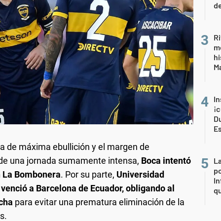
de
Ri
m
hi
Ma
In
¡c
Du
E
apa de máxima ebullición y el margen de
o de una jornada sumamente intensa,
Boca intentó
La
po
 en La Bombonera
. Por su parte,
Universidad
In
y venció a Barcelona de Ecuador, obligando al
q
echa
para evitar una prematura eliminación de la
s.