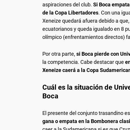
aspiraciones del club.
Si Boca empata 
de la Copa Libertadores
. Con una igua
Xeneize quedará afuera debido a que, a
ecuatorianos y queda igualado en 8 p
olímpico (enfrentamientos directos) f
Por otra parte,
si Boca pierde con Uni
la competencia. Cabe destacar que
en
Xeneize caerá a la Copa Sudamerica
Cuál es la situación de Univ
Boca
El presente del conjunto trasandino es
gana o empata en la Bombonera clasi
caer a la Sudamericana si es que Cruze