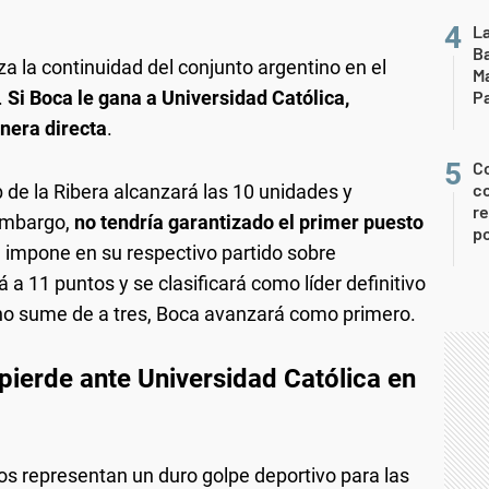
La
Ba
za la continuidad del conjunto argentino en el
Ma
Pa
.
Si Boca le gana a Universidad Católica,
anera directa
.
Co
co
b de la Ribera alcanzará las 10 unidades y
re
 embargo,
no tendría garantizado el primer puesto
po
se impone en su respectivo partido sobre
á a 11 puntos y se clasificará como líder definitivo
 no sume de a tres, Boca avanzará como primero.
pierde ante Universidad Católica en
tos representan un duro golpe deportivo para las