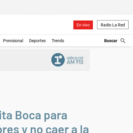
En vivo
Radio La Red
Previsional
Deportes
Trends
ita Boca para
res y no caer a la