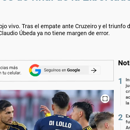
rojo vivo. Tras el empate ante Cruzeiro y el triunfo
Claudio Úbeda ya no tiene margen de error.
Not
In
ju
cr
ac
la
Ex
fu
Ar