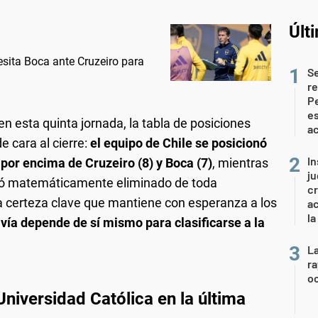
Últ
esita Boca ante Cruzeiro para
S
re
Pe
es
en esta quinta jornada, la tabla de posiciones
ac
 cara al cierre:
el equipo de Chile se posicionó
In
por encima de Cruzeiro (8) y Boca (7)
, mientras
ju
edó matemáticamente eliminado de toda
cr
a certeza clave que mantiene con esperanza a los
ac
la
vía depende de sí mismo para clasificarse a la
La
ra
oc
Universidad Católica en la última