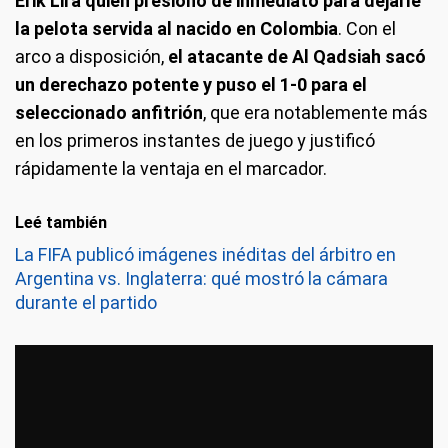
Erik Lira quien presionó de inmediato para dejarle
la pelota servida al nacido en Colombia
. Con el
arco a disposición,
el atacante de Al Qadsiah sacó
un derechazo potente y puso el 1-0 para el
seleccionado anfitrión
, que era notablemente más
en los primeros instantes de juego y justificó
rápidamente la ventaja en el marcador.
Leé también
La FIFA publicó imágenes inéditas del árbitro en
Argentina vs. Inglaterra: qué mostró la cámara
durante el partido