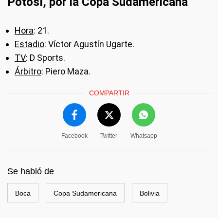
Potosí, por la Copa Sudamericana
Hora
: 21.
Estadio
: Víctor Agustín Ugarte.
TV
: D Sports.
Árbitro
: Piero Maza.
COMPARTIR
Facebook
Twitter
Whatsapp
Se habló de
Boca
Copa Sudamericana
Bolivia