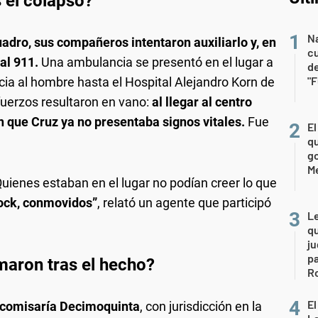
 el colapso?
Na
adro, sus compañeros intentaron auxiliarlo y, en
c
al 911.
Una ambulancia se presentó en el lugar a
de
"
cia al hombre hasta el Hospital Alejandro Korn de
uerzos resultaron en vano:
al llegar al centro
n que Cruz ya no presentaba signos vitales.
Fue
El
qu
go
M
uienes estaban en el lugar no podían creer lo que
ock, conmovidos”
, relató un agente que participó
L
qu
ju
pa
maron tras el hecho?
R
El
a comisaría Decimoquinta
, con jurisdicción en la