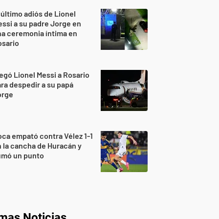
 último adiós de Lionel
ssi a su padre Jorge en
a ceremonia íntima en
osario
egó Lionel Messi a Rosario
ra despedir a su papá
orge
ca empató contra Vélez 1-1
 la cancha de Huracán y
umó un punto
imas Noticias