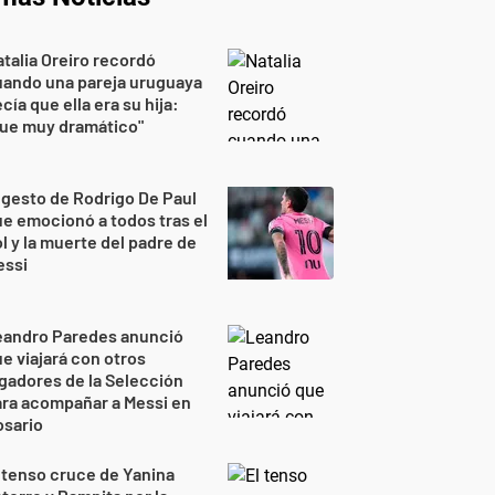
talia Oreiro recordó
uando una pareja uruguaya
cía que ella era su hija:
Fue muy dramático"
 gesto de Rodrigo De Paul
e emocionó a todos tras el
l y la muerte del padre de
essi
eandro Paredes anunció
e viajará con otros
gadores de la Selección
ra acompañar a Messi en
osario
 tenso cruce de Yanina