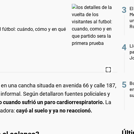
El
Me
un
R
 al fútbol: cuándo, cómo y en qué
Ll
pa
J
Bo
e en una cancha situada en avenida 66 y calle 187,
en
informal. Según detallaron fuentes policiales y
s
 cuando sufrió un paro cardiorrespiratorio.
La
tadora:
cayó al suelo y ya no reaccionó.
Últ