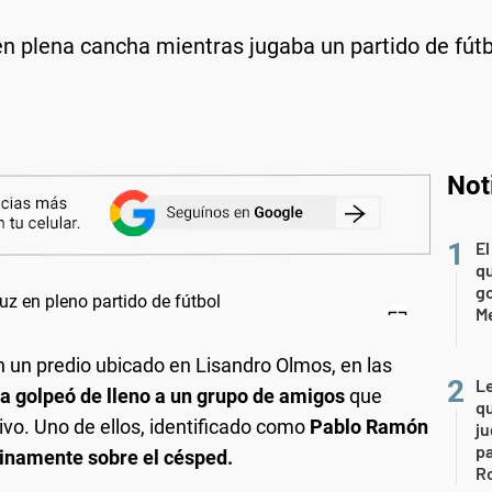
n plena cancha mientras jugaba un partido de fútb
Not
El
qu
go
M
n un predio ubicado en Lisandro Olmos, en las
L
ia golpeó de lleno a un grupo de amigos
que
qu
ivo. Uno de ellos, identificado como
Pablo Ramón
ju
pa
inamente sobre el césped.
R