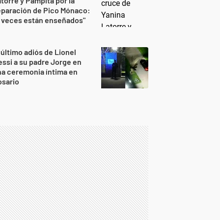
torre y Pampita por la
eparación de Pico Mónaco:
 veces están enseñados"
 último adiós de Lionel
ssi a su padre Jorge en
a ceremonia íntima en
osario