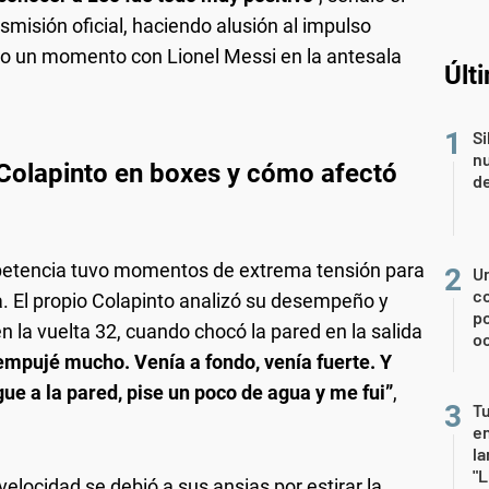
misión oficial, haciendo alusión al impulso
do un momento con Lionel Messi en la antesala
Últ
Si
nu
Colapinto en boxes y cómo afectó
de
mpetencia tuvo momentos de extrema tensión para
U
co
. El propio Colapinto analizó su desempeño y
p
n la vuelta 32, cuando chocó la pared en la salida
o
 empujé mucho. Venía a fondo, venía fuerte. Y
ue a la pared, pise un poco de agua y me fui”
,
Tu
en
la
"L
velocidad se debió a sus ansias por estirar la