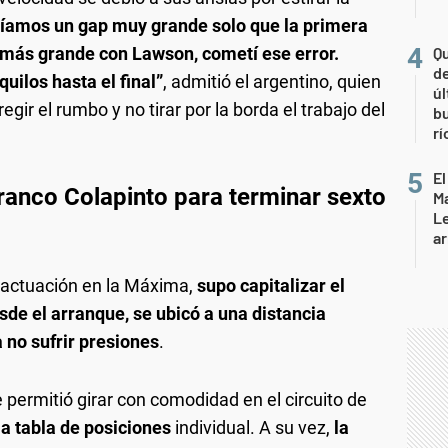
íamos un gap muy grande solo que la primera
o más grande con Lawson, cometí ese error.
Qu
de
uilos hasta el final”
, admitió el argentino, quien
úl
gir el rumbo y no tirar por la borda el trabajo del
b
rí
El
ranco Colapinto para terminar sexto
Ma
L
ar
r actuación en la Máxima,
supo capitalizar el
esde el arranque, se ubicó a una distancia
no sufrir presiones
.
e permitió girar con comodidad en el circuito de
la tabla de posiciones
individual. A su vez,
la