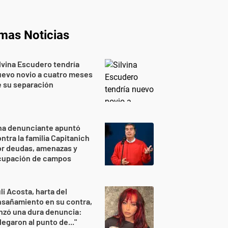
imas Noticias
lvina Escudero tendría
evo novio a cuatro meses
 su separación
na denunciante apuntó
ntra la familia Capitanich
or deudas, amenazas y
cupación de campos
li Acosta, harta del
sañamiento en su contra,
nzó una dura denuncia:
legaron al punto de..."