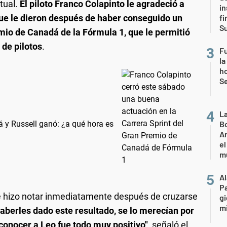
tual.
El piloto Franco Colapinto le agradeció a
in
que le dieron después de haber conseguido un
fi
S
mio de Canadá de la Fórmula 1, que le permitió
de pilotos
.
Fu
la
ho
Se
L
á y Russell ganó: ¿a qué hora es
Bo
Ar
el
m
A
P
se hizo notar inmediatamente después de cruzarse
gi
mi
 haberles dado este resultado, se lo merecían por
onocer a Leo fue todo muy positivo"
, señaló el