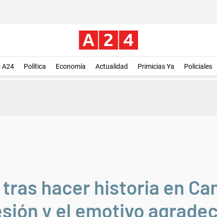
o A24
Política
Economía
Actualidad
Primicias Ya
Policiales
tras hacer historia en Ca
sión y el emotivo agrade