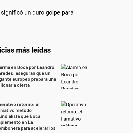
 significó un duro golpe para
icias más leídas
larma en Boca por Leandro
aredes: aseguran que un
gante europeo prepara una
llonaria oferta
erativo retorno: el
lamativo método
ndialista que Boca
mplementó en La
mbonera para acelerar los