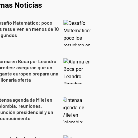
imas Noticias
esafío Matemático: poco
s resuelven en menos de 10
egundos
larma en Boca por Leandro
aredes: aseguran que un
gante europeo prepara una
llonaria oferta
tensa agenda de Milei en
lombia: reuniones,
unción presidencial y un
econocimiento