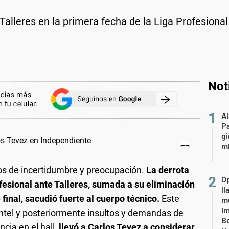
alleres en la primera fecha de la Liga Profesional
Not
A
P
gi
mi
s de incertidumbre y preocupación.
La derrota
Op
fesional ante Talleres, sumada a su eliminación
l
 final, sacudió fuerte al cuerpo técnico.
Este
mu
i
lantel y posteriormente insultos y demandas de
Bo
ncia en el hall,
llevó a Carlos Tevez a considerar