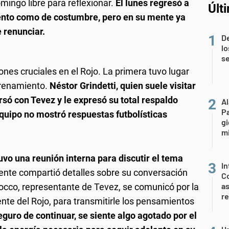
mingo libre para reflexionar.
El lunes regresó a
Últ
iento como de costumbre, pero en su mente ya
 renunciar.
D
lo
s
ones cruciales en el Rojo. La primera tuvo lugar
ntrenamiento.
Néstor Grindetti, quien suele visitar
ó con Tevez y le expresó su total respaldo
A
P
equipo no mostró respuestas futbolísticas
gi
mi
uvo una reunión interna para discutir el tema
In
dente compartió detalles sobre su conversación
Co
as
occo, representante de Tevez, se comunicó por la
r
nte del Rojo, para transmitirle los pensamientos
uro de continuar, se siente algo agotado por el