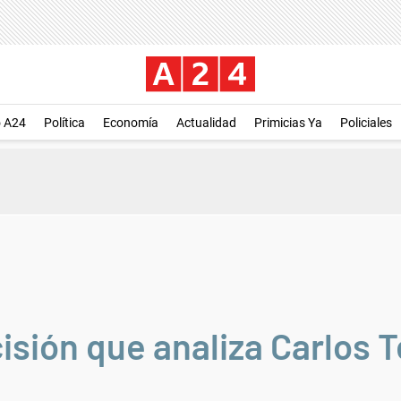
o A24
Política
Economía
Actualidad
Primicias Ya
Policiales
sión que analiza Carlos T