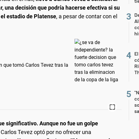
t
r, una decisión que podría hacerse efectiva si su
De
el estadio de Platense
, a pesar de contar con el
Al
co
hi
El
có
n que tomó Carlos Tevez tras la
Ri
T
"N
co
so
sa
ue significativo. Aunque no fue un golpe
Carlos Tevez optó por no ofrecer una