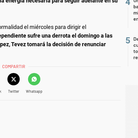
a la energía necesaria para seguir adelante en su
Un
ba
mi
en
malidad el miércoles para dirigir el
ependiente sufre una derrota el domingo a las
De
ópez, Tevez tomará la decisión de renunciar
cu
to
re
COMPARTIR
k
Twitter
Whatsapp