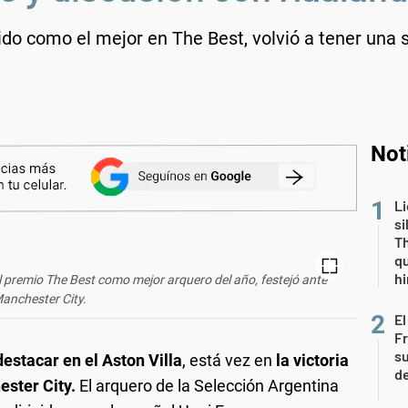
ido como el mejor en The Best, volvió a tener una s
Not
Li
si
Th
qu
h
el premio The Best como mejor arquero del año, festejó ante
anchester City.
El
Fr
su
destacar en el Aston Villa
, está vez en
la victoria
de
ester City.
El arquero de la Selección Argentina