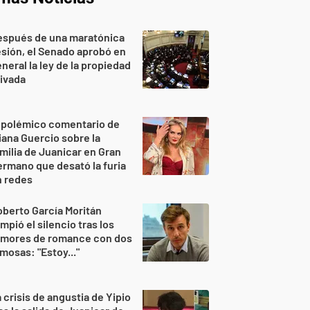
espués de una maratónica
sión, el Senado aprobó en
neral la ley de la propiedad
ivada
 polémico comentario de
iana Guercio sobre la
milia de Juanicar en Gran
rmano que desató la furia
n redes
berto García Moritán
mpió el silencio tras los
umores de romance con dos
mosas: "Estoy..."
 crisis de angustia de Yipio