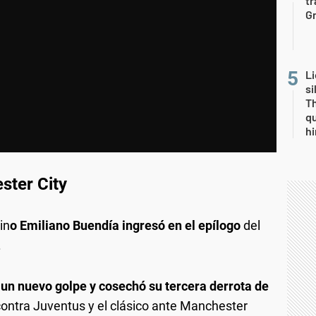
tr
Gr
Li
si
Th
qu
h
ster City
in
o Emiliano Buendía ingresó en el epílogo
del
.
 un nuevo golpe y cosechó su tercera derrota de
contra Juventus y el clásico ante Manchester