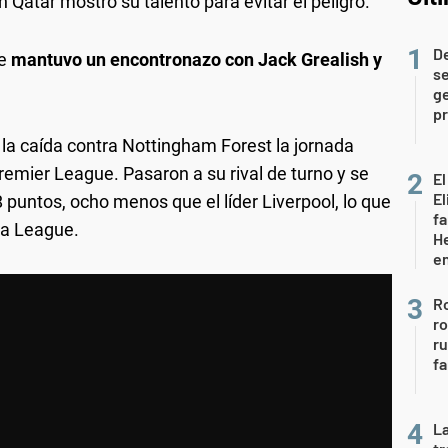
Qatar mostró su talento para evitar el peligro.
D
e
mantuvo un encontronazo con Jack Grealish y
se
ge
pr
 la caída contra Nottingham Forest la jornada
remier League. Pasaron a su rival de turno y se
El
El
 puntos, ocho menos que el líder Liverpool, lo que
fa
pa League.
He
e
Ro
ro
r
fa
La