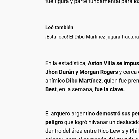
fue figura y parte fundamental para lo
Leé también
¡Está loco! El Dibu Martínez jugará fractura
En la estadística,
Aston Villa se impus
Jhon Durán y Morgan Rogers
y cerca 
anímico
Dibu Martínez,
quien fue pre
Best,
en la semana,
fue la clave.
El arquero argentino
demostró sus per
peligro
que logró hilvanar un desluci
dentro del área entre Rico Lewis y Ph