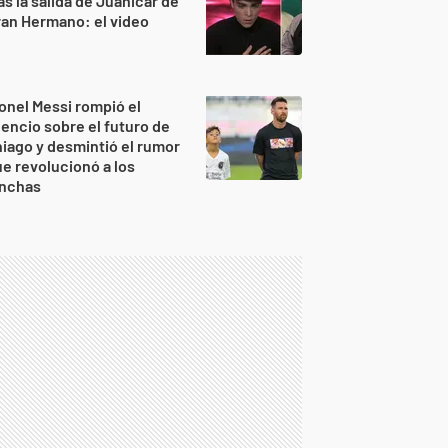
as la salida de Juanicar de
an Hermano: el video
onel Messi rompió el
lencio sobre el futuro de
iago y desmintió el rumor
e revolucionó a los
inchas