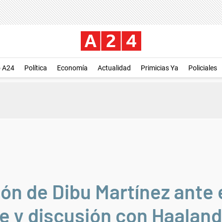
o A24
Política
Economía
Actualidad
Primicias Ya
Policiales
ión de Dibu Martínez ante
ve y discusión con Haaland