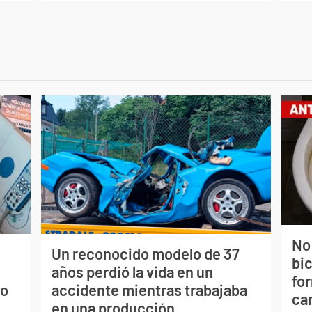
No
Un reconocido modelo de 37
bi
s
años perdió la vida en un
for
vo
accidente mientras trabajaba
can
en una producción