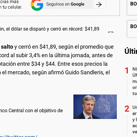
o
salto
y cerró en $41,89, según el promedio que
Últ
rd al subir 3,4% en la última jornada, antes de
tación entre $34 y $44. Entre esos precios la
Ni
 el mercado, según afirmó Guido Sandleris, el
Ú
ma
or
to
Un
nco Central con el objetivo de
ar
y 
ac
ve