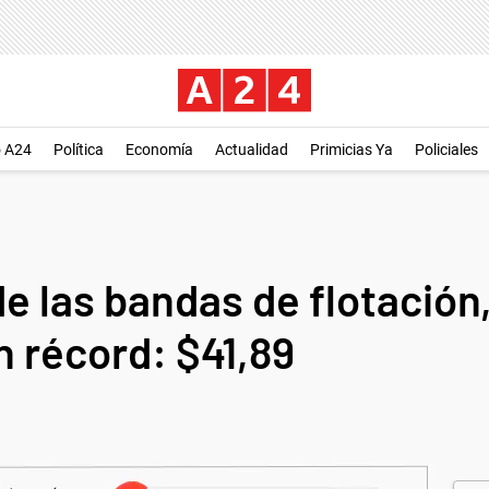
o A24
Política
Economía
Actualidad
Primicias Ya
Policiales
e las bandas de flotación,
n récord: $41,89