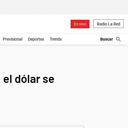
En vivo
Radio La Red
Previsional
Deportes
Trends
 el dólar se