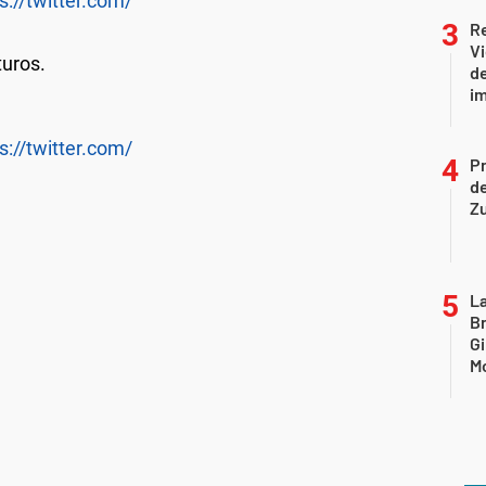
s://twitter.com/
R
Vi
turos.
de
i
s://twitter.com/
P
d
Z
La
B
Gi
Mo