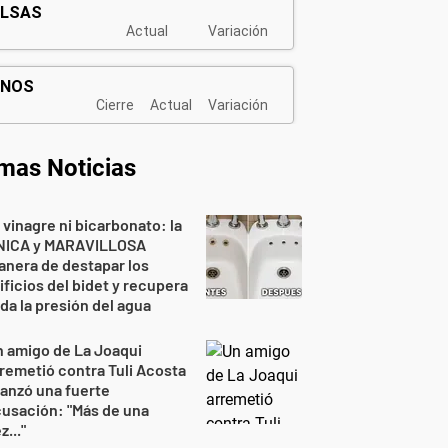
imas Noticias
 vinagre ni bicarbonato: la
NICA y MARAVILLOSA
nera de destapar los
ificios del bidet y recupera
da la presión del agua
 amigo de La Joaqui
remetió contra Tuli Acosta
lanzó una fuerte
usación: "Más de una
z..."