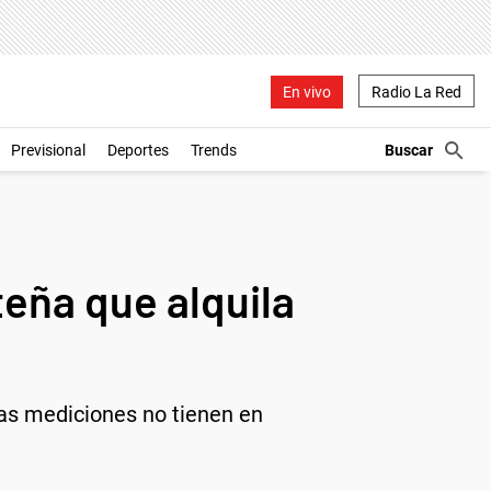
En vivo
Radio La Red
Previsional
Deportes
Trends
teña que alquila
las mediciones no tienen en