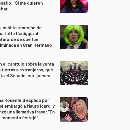
safió: "Si me quieren
har..."
 insólita reacción de
arlotte Caniggia al
terarse de que fue
ulminada en Gran Hermano
n el capítulo sobre la venta
 tierras a extranjeros, qué
ta el Senado este jueves
a Rosenfeld explicó por
é embargó a Mauro Icardi y
nzó una llamativa frase: "En
u momento festejó"