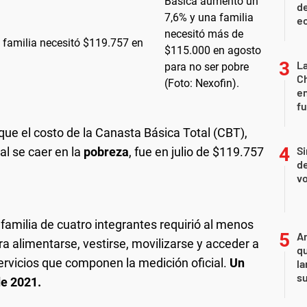
de
ec
familia necesitó $119.757 en
La
Ch
en
f
ue el costo de la Canasta Básica Total (CBT),
Si
al se caer en la
pobreza
, fue en julio de $119.757
de
vo
familia de cuatro integrantes requirió al menos
An
a alimentarse, vestirse, movilizarse y acceder a
qu
ervicios que componen la medición oficial.
Un
la
s
e 2021.