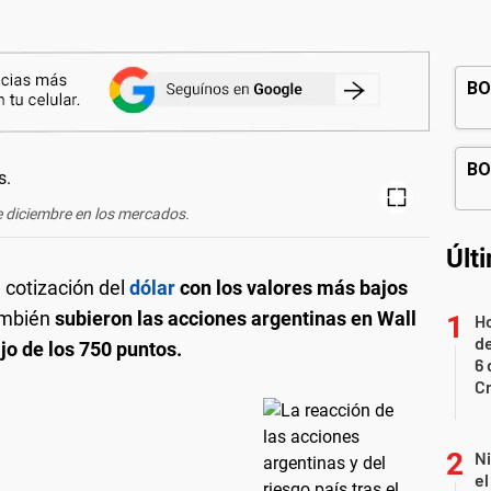
e diciembre en los mercados.
Últ
a cotización del
dólar
con los valores más bajos
ambién
subieron las acciones argentinas en Wall
Ho
de
jo de los 750 puntos.
6 
C
N
e