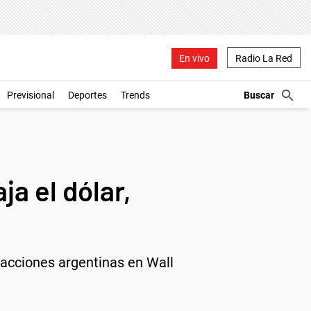
En vivo
Radio La Red
Previsional
Deportes
Trends
a el dólar,
s acciones argentinas en Wall