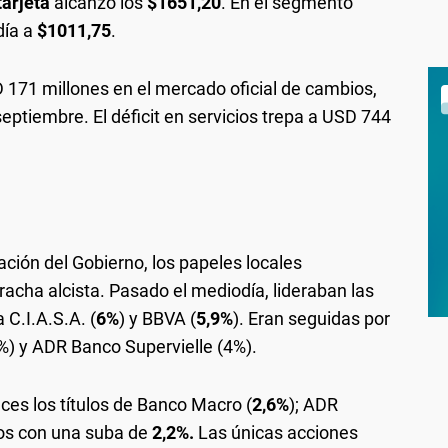
tarjeta
alcanzó los
$1651,20
. En el segmento
 día a
$1011,75
.
D 171 millones en el mercado oficial de cambios,
septiembre. El déficit en servicios trepa a USD 744
ción del Gobierno, los papeles locales
acha alcista. Pasado el mediodía, lideraban las
 C.I.A.S.A. (
6%
) y BBVA (
5,9%
). Eran seguidas por
9%) y ADR Banco Supervielle (4%).
ces los títulos de Banco Macro (
2,6%
); ADR
os con una suba de
2,2%.
Las únicas acciones