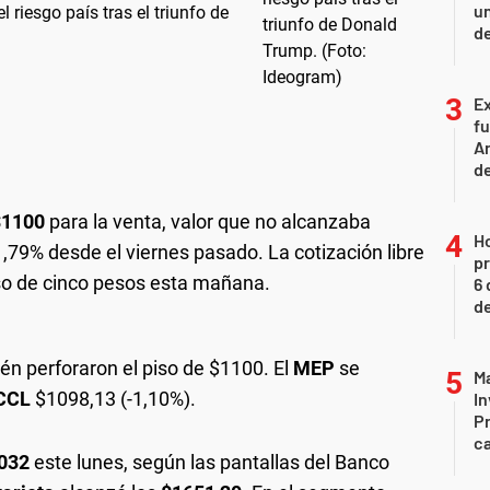
un
 riesgo país tras el triunfo de
de
Ex
fu
Ar
de
1100
para la venta, valor que no alcanzaba
H
,79% desde el viernes pasado. La cotización libre
pr
eso de cinco pesos esta mañana.
6 
de
ién perforaron el piso de $1100. El
MEP
se
Ma
CCL
$1098,13 (-1,10%).
In
Pr
ca
032
este lunes, según las pantallas del Banco