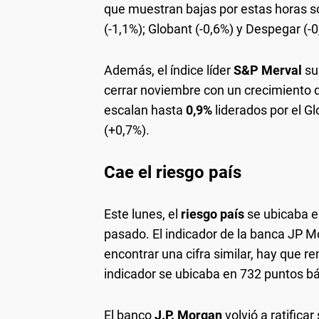
que muestran bajas por estas horas s
(-1,1%); Globant (-0,6%) y Despegar (-0
Además, el índice líder
S&P Merval
su
cerrar noviembre con un crecimiento d
escalan hasta
0,9%
liderados por el G
(+0,7%).
Cae el riesgo país
Este lunes, el
riesgo país
se ubicaba 
pasado. El indicador de la banca JP M
encontrar una cifra similar, hay que r
indicador se ubicaba en 732 puntos bá
El banco
J.P. Morgan
volvió a ratifica