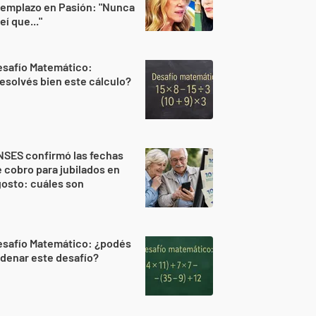
eemplazo en Pasión: "Nunca
eí que..."
esafío Matemático:
esolvés bien este cálculo?
NSES confirmó las fechas
 cobro para jubilados en
osto: cuáles son
esafío Matemático: ¿podés
denar este desafío?