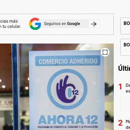
Últ
De
es
Ma
de