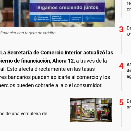
r
cr
D
inanciar con tarjeta de crédito.
¿r
.
La Secretaría de Comercio Interior actualizó las
ierno de financiación, Ahora 12,
a través de la
A
ial. Esto afecta directamente en las tasas
de
ag
s bancarios pueden aplicarle al comercio y los
ercios pueden cobrarle a la o el consumidor.
D
or
as de una verdulería de