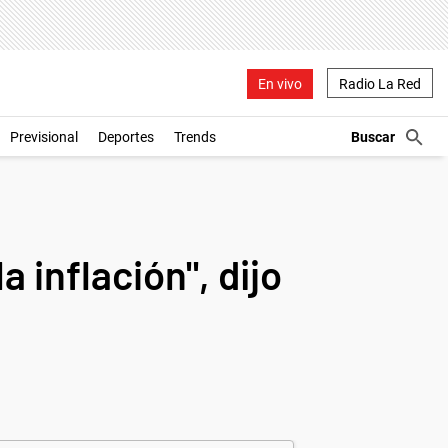
En vivo
Radio La Red
Previsional
Deportes
Trends
a inflación", dijo