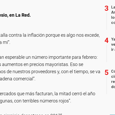
La
An
sio, en La Red.
lo
co
alla contra la inflación porque es algo nos excede,
Ya
a mí”.
ve
ir
an esperable un número importante para febrero:
los aumentos en precios mayoristas. Eso se
Có
os de nuestros proveedores y, con el tiempo, se va
ci
cadena comercial”.
re
do
rcados que más facturan, la mitad cerró el año
unas, con terribles números rojos”.