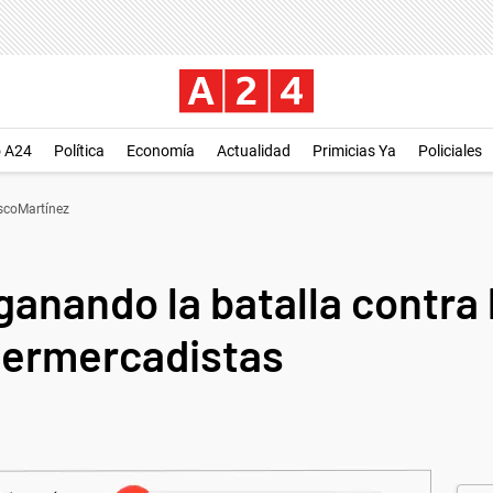
o A24
Política
Economía
Actualidad
Primicias Ya
Policiales
coMartínez
ganando la batalla contra l
upermercadistas