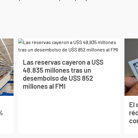
Las reservas cayeron a U$S
48.835 millones tras un
desembolso de U$S 852
millones al FMI
El 
4%
réc
co