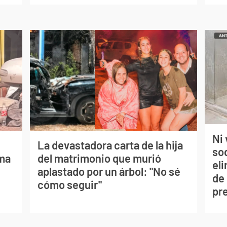
Ni 
La devastadora carta de la hija
so
lma
del matrimonio que murió
eli
aplastado por un árbol: "No sé
de
cómo seguir"
pr