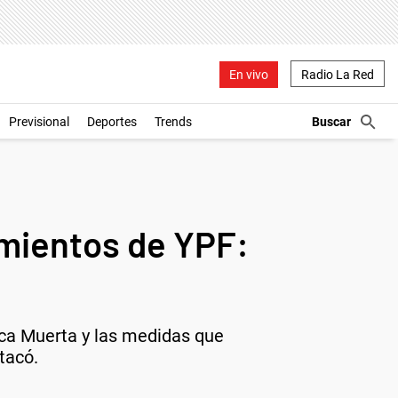
En vivo
Radio La Red
Previsional
Deportes
Trends
amientos de YPF:
Vaca Muerta y las medidas que
tacó.