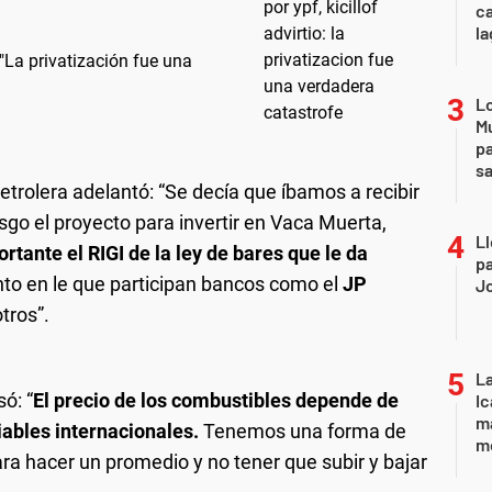
ca
la
: "La privatización fue una
Lo
Mu
pa
sa
 petrolera adelantó: “Se decía que íbamos a recibir
sgo el proyecto para invertir en Vaca Muerta,
Ll
tante el RIGI de la ley de bares que le da
pa
nto en le que participan bancos como el
JP
J
tros”.
La
ó: “
El precio de los combustibles depende de
Ic
ma
riables internacionales.
Tenemos una forma de
m
ra hacer un promedio y no tener que subir y bajar