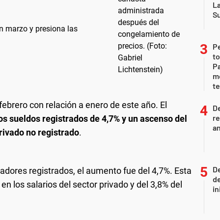
L
S
n marzo y presiona las
P
to
Pa
m
te
febrero con relación a enero de este año. El
D
re
os sueldos registrados de 4,7% y un ascenso del
an
rivado no registrado
.
De
jadores registrados, el aumento fue del 4,7%. Esta
de
en los salarios del sector privado y del 3,8% del
in