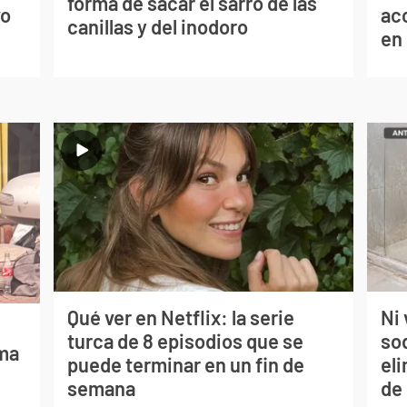
forma de sacar el sarro de las
vo
ac
canillas y del inodoro
en
Qué ver en Netflix: la serie
Ni 
turca de 8 episodios que se
so
lma
puede terminar en un fin de
eli
semana
de