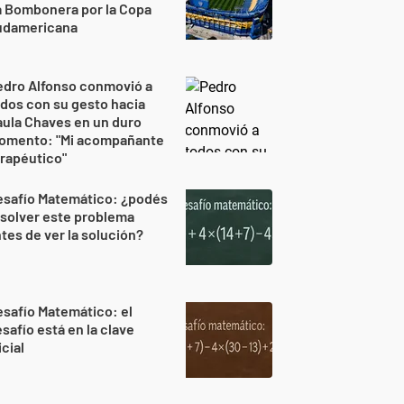
a Bombonera por la Copa
udamericana
edro Alfonso conmovió a
dos con su gesto hacia
ula Chaves en un duro
omento: "Mi acompañante
rapéutico"
esafío Matemático: ¿podés
solver este problema
tes de ver la solución?
safío Matemático: el
safío está en la clave
icial