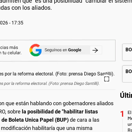
admiten que "es una posibilidad" cambiar el sistema
udas con los aliados.
2026 - 17:35
por la reforma electoral. (Foto: prensa Diego Santilli).
Últ
on que están hablando con gobernadores aliados
PRO, sobre
la posibilidad de "habilitar listas
El
Me
de de Boleta Unica Papel (BUP)
de cara a las
un
 modificación habilitaría que una misma
R