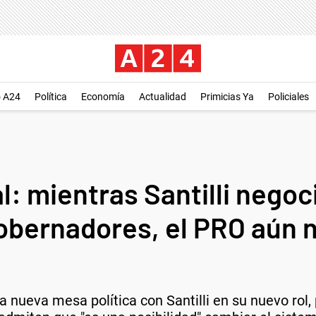
o A24
Política
Economía
Actualidad
Primicias Ya
Policiales
: mientras Santilli negoci
obernadores, el PRO aún n
a nueva mesa política con Santilli en su nuevo rol, 