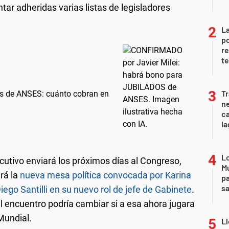
ar adheridas varias listas de legisladores
La
po
re
te
Tr
os de ANSES: cuánto cobran en
ne
ca
la
Lo
ecutivo enviará los próximos días al Congreso,
Mu
rá la
nueva mesa política convocada por Karina
pa
sa
iego Santilli en su nuevo rol de jefe de Gabinete
.
l encuentro podría cambiar si a esa ahora jugara
 Mundial.
Ll