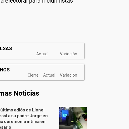
 electoral para incluir listas
imas Noticias
 último adiós de Lionel
ssi a su padre Jorge en
a ceremonia íntima en
osario