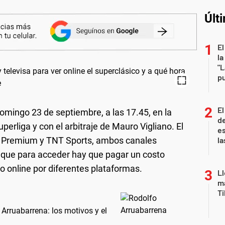
Últ
El
la
"L
pu
El
mingo 23 de septiembre, a las 17.45, en la
de
perliga y con el arbitraje de Mauro Vigliano. El
es
ts Premium y TNT Sports, ambos canales
la
l que para acceder hay que pagar un costo
o online por diferentes plataformas.
Ll
ma
T
rruabarrena: los motivos y el