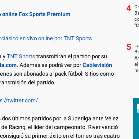
Cr
Ba
vo online Fox Sports Premium
c
"C
rclásico en vivo online por TNT Sports
L
Bo
m
y
TNT Sports
transmitirán el partido por su
Ar
el
la.com
. Además se podrá ver por
Cablevisión
m
ienes son abonados al pack fútbol. Sitios como
ansmisión del partido.
s://twitter.com/
dos últimos partidos por la Superliga ante Vélez
 de Racing, el líder del campeonato. River venció
onsiguió su primer éxito en el torneo tras cuatro