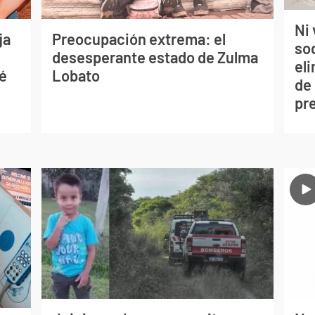
Ni 
ja
Preocupación extrema: el
so
desesperante estado de Zulma
eli
sé
Lobato
de
pr