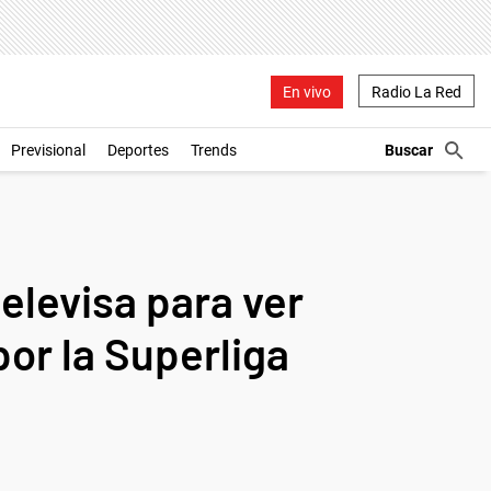
En vivo
Radio La Red
Previsional
Deportes
Trends
elevisa para ver
por la Superliga