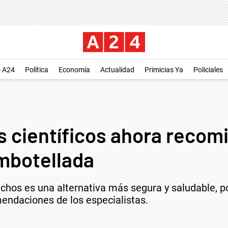
o A24
Política
Economía
Actualidad
Primicias Ya
Policiales
os científicos ahora reco
mbotellada
hos es una alternativa más segura y saludable, po
mendaciones de los especialistas.