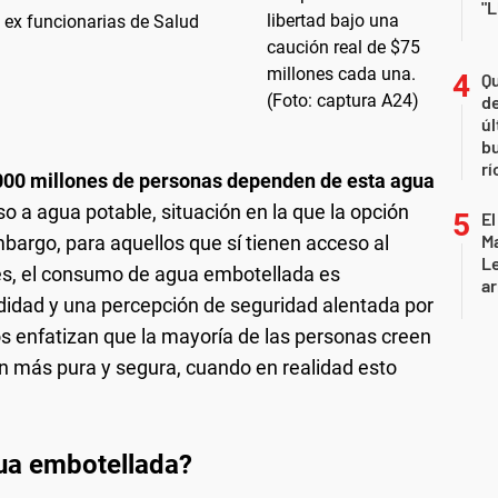
"L
 ex funcionarias de Salud
Qu
de
úl
b
rí
000 millones de personas dependen de esta agua
so a agua potable, situación en la que la opción
El
Ma
mbargo, para aquellos que sí tienen acceso al
L
es, el consumo de agua embotellada es
ar
idad y una percepción de seguridad alentada por
os enfatizan que la mayoría de las personas creen
n más pura y segura, cuando en realidad esto
ua embotellada?