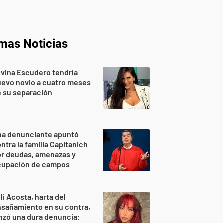
imas Noticias
lvina Escudero tendría
evo novio a cuatro meses
 su separación
na denunciante apuntó
ntra la familia Capitanich
or deudas, amenazas y
cupación de campos
li Acosta, harta del
sañamiento en su contra,
nzó una dura denuncia: