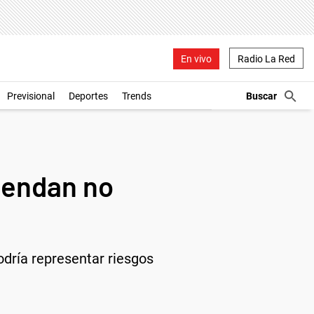
En vivo
Radio La Red
Previsional
Deportes
Trends
miendan no
dría representar riesgos