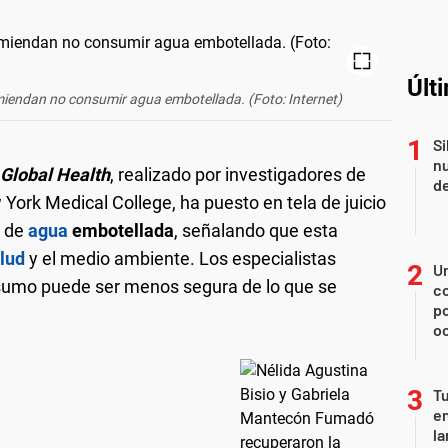
Últ
omiendan no consumir agua embotellada. (Foto: Internet)
Si
nu
Global Health
, realizado por investigadores de
de
 York Medical College, ha puesto en tela de juicio
o de
agua
embotellada
, señalando que esta
lud
y el medio ambiente. Los especialistas
U
nsumo puede ser menos segura de lo que se
co
p
o
Tu
en
la