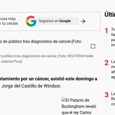
Últ
Ti
fá
pa
i
 en público tras diagnóstico de cáncer.(Foto: REUTERS/Hollie
La
Adams/Pool)
mu
añ
a
ratamiento por un cáncer, asistió este domingo a
 Jorge del Castillo de Windsor.
La
Ra
co