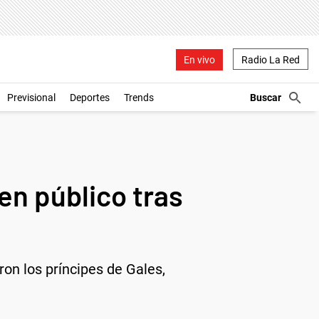
En vivo
Radio La Red
Previsional
Deportes
Trends
 en público tras
on los príncipes de Gales,