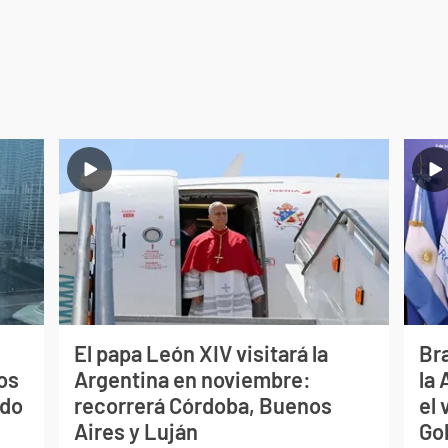
El papa León XIV visitará la
Bra
os
Argentina en noviembre:
la
ado
recorrerá Córdoba, Buenos
el 
Aires y Luján
Go