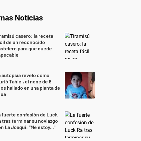
imas Noticias
ramisú casero: la receta
cil de un reconocido
stelero para que quede
mpecable
 autopsia reveló cómo
rió Tahiel, el nene de 6
os hallado en una planta de
gua
 fuerte confesión de Luck
 tras terminar su noviazgo
n La Joaqui: "Me estoy..."