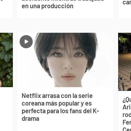
can
en una producción
Netflix arrasa con la serie
¿Q
coreana más popular y es
Ar
perfecta para los fans del K-
ro
drama
Fe
Ce