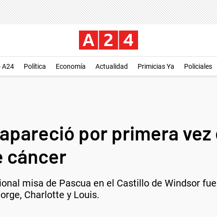
o A24
Política
Economía
Actualidad
Primicias Ya
Policiales
 reapareció por primera vez
e cáncer
ional misa de Pascua en el Castillo de Windsor fuer
eorge, Charlotte y Louis.