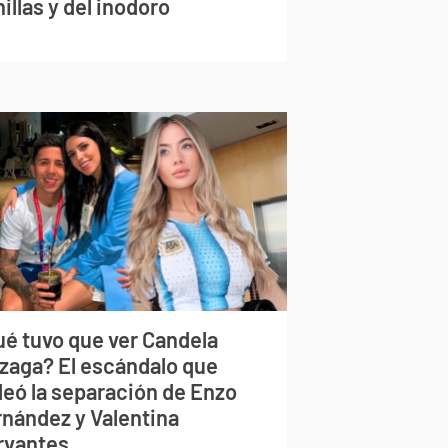
illas y del inodoro
ué tuvo que ver Candela
izaga? El escándalo que
deó la separación de Enzo
rnández y Valentina
rvantes