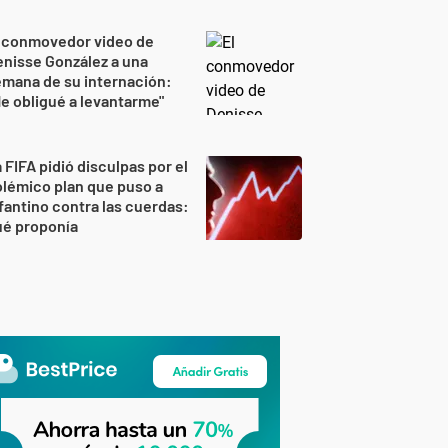
l conmovedor video de
nisse González a una
mana de su internación:
e obligué a levantarme"
 FIFA pidió disculpas por el
lémico plan que puso a
fantino contra las cuerdas:
ué proponía