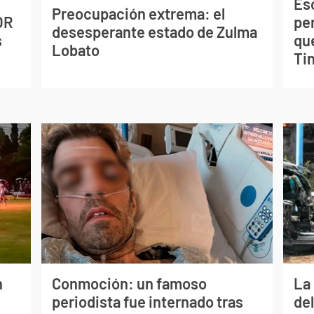
Esc
Preocupación extrema: el
OR
pe
desesperante estado de Zulma
s
qu
Lobato
Tin
n
Conmoción: un famoso
La 
periodista fue internado tras
de