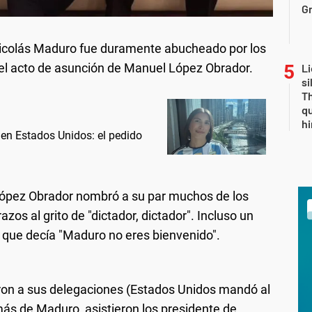
Gr
icolás Maduro fue duramente abucheado por los
el acto de asunción de Manuel López Obrador.
Li
si
Th
qu
h
 en Estados Unidos: el pedido
López Obrador nombró a su par muchos de los
zos al grito de "dictador, dictador". Incluso un
a que decía "Maduro no eres bienvenido".
on a sus delegaciones (Estados Unidos mandó al
ás de Maduro, asistieron los presidente de