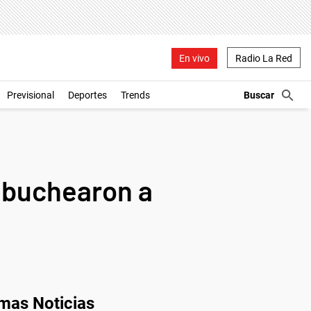
En vivo
Radio La Red
Previsional
Deportes
Trends
abuchearon a
imas Noticias