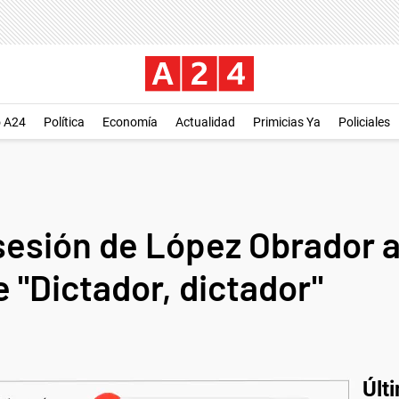
o A24
Política
Economía
Actualidad
Primicias Ya
Policiales
sesión de López Obrador 
e "Dictador, dictador"
Últ