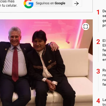
D
se
ge
pr
El
El
fa
He
e
Ro
ro
r
fa
La
tr