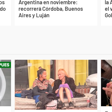
os
Argentina en noviembre:
la
ado
recorrerá Córdoba, Buenos
el 
Aires y Luján
Go