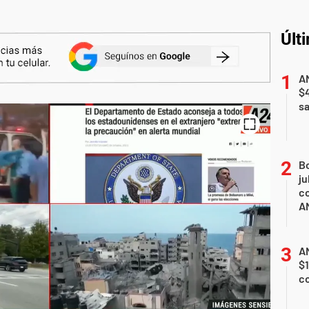
Últ
AN
$
sa
B
ju
co
A
AN
$1
c