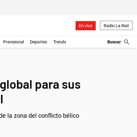
En vivo
Radio La Red
Previsional
Deportes
Trends
 global para sus
l
 la zona del conflicto bélico