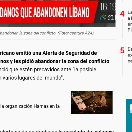
La
a 
en
P
bandonen la zona del conflicto. (Foto: captura A24)
De
icano emitió una Alerta de Seguridad de
ex
ca
os y les pidió abandonar la zona del conflicto
ció que estén precavidos ante "la posible
n varios lugares del mundo".
e la organización Hamas en la
 alerta se da en medio de la escalada de violencia